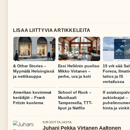
LISAA LIITTYVIA ARTIKKELEITA
& Other Stories –
Essi Hellénin puoliso
15 vrk sää Sal
Myymälä Helsingissä
Mikko Virtanen –
Foreca, Ilmat
ja nettikauppa
perhe, ura ja koti
laitos ja IS
vertailussa
Amerikan kovimmat
School of Rock –
If asiakaspalv
keräilijät – Frank
Musikaali
aukioloajat –
Fritzin kuolema
Tampereella, TTT-
puhelinnumer
liput ja Netflix
hinta ja vinkit
KIRJOITTAJASTA
Juhani Pekka Virtanen Aaltonen