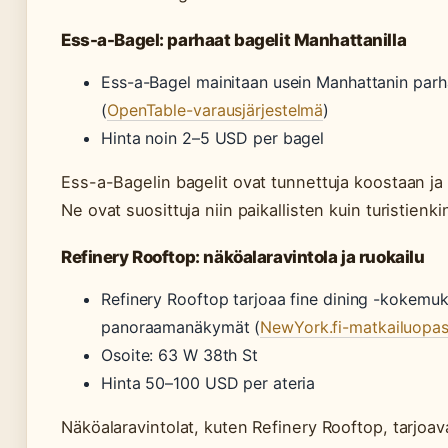
Ess-a-Bagel: parhaat bagelit Manhattanilla
Ess-a-Bagel mainitaan usein Manhattanin par
(
OpenTable-varausjärjestelmä
)
Hinta noin 2–5 USD per bagel
Ess-a-Bagelin bagelit ovat tunnettuja koostaan j
Ne ovat suosittuja niin paikallisten kuin turistien
Refinery Rooftop: näköalaravintola ja ruokailu
Refinery Rooftop tarjoaa fine dining -kokemuk
panoraamanäkymät (
NewYork.fi-matkailuopa
Osoite: 63 W 38th St
Hinta 50–100 USD per ateria
Näköalaravintolat, kuten Refinery Rooftop, tarjoav