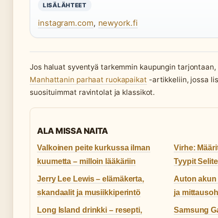
LISÄLÄHTEET
instagram.com
,
newyork.fi
Jos haluat syventyä tarkemmin kaupungin tarjontaan,
Manhattanin parhaat ruokapaikat
-artikkeliin, jossa l
suosituimmat ravintolat ja klassikot.
ALA MISSA NAITA
Valkoinen peite kurkussa ilman
Virhe: Määr
kuumetta – milloin lääkäriin
Tyypit Selit
Jerry Lee Lewis – elämäkerta,
Auton akun 
skandaalit ja musiikkiperintö
ja mittausoh
Long Island drinkki – resepti,
Samsung Gal