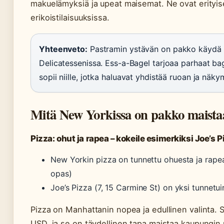
makuelämyksiä ja upeat maisemat. Ne ovat erityis
erikoistilaisuuksissa.
Yhteenveto:
Pastramin ystävän on pakko käydä 
Delicatessenissa. Ess-a-Bagel tarjoaa parhaat bag
sopii niille, jotka haluavat yhdistää ruoan ja näky
Mitä New Yorkissa on pakko maista
Pizza: ohut ja rapea – kokeile esimerkiksi Joe’s 
New Yorkin pizza on tunnettu ohuesta ja rapea
opas)
Joe’s Pizza (7, 15 Carmine St) on yksi tunnetu
Pizza on Manhattanin nopea ja edullinen valinta. 
USD, ja se on täydellinen tapa maistaa kaupungin 