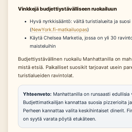
Vinkkejä budjettiystävälliseen ruokailuun
Hyvä nyrkkisääntö: vältä turistialueita ja suosi
(
NewYork.fi-matkailuopas
)
Käytä Chelsea Marketia, jossa on yli 30 ravintol
maisteluihin
Budjettiystävällinen ruokailu Manhattanilla on mahd
mistä etsiä. Paikalliset suosikit tarjoavat usein p
turistialueiden ravintolat.
Yhteenveto:
Manhattanilla on runsaasti edullisia 
Budjettimatkailijan kannattaa suosia pizzerioita j
Perheen kannattaa valita keskihintaiset dinerit. Fi
on syytä varata pöytä etukäteen.