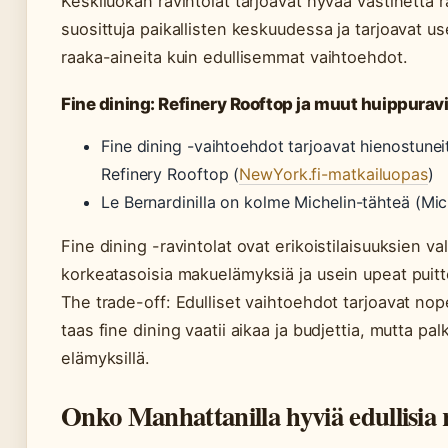
Keskiluokan ravintolat tarjoavat hyvää vastinetta r
suosittuja paikallisten keskuudessa ja tarjoavat u
raaka-aineita kuin edullisemmat vaihtoehdot.
Fine dining: Refinery Rooftop ja muut huippuravi
Fine dining -vaihtoehdot tarjoavat hienostune
Refinery Rooftop (
NewYork.fi-matkailuopas
)
Le Bernardinilla on kolme Michelin-tähteä (Mi
Fine dining -ravintolat ovat erikoistilaisuuksien va
korkeatasoisia makuelämyksiä ja usein upeat puitt
The trade-off: Edulliset vaihtoehdot tarjoavat nop
taas fine dining vaatii aikaa ja budjettia, mutta palk
elämyksillä.
Onko Manhattanilla hyviä edullisia r