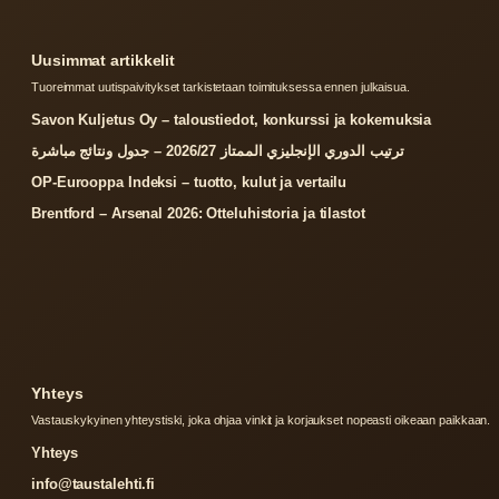
Uusimmat artikkelit
Tuoreimmat uutispaivitykset tarkistetaan toimituksessa ennen julkaisua.
Savon Kuljetus Oy – taloustiedot, konkurssi ja kokemuksia
ترتيب الدوري الإنجليزي الممتاز 2026/27 – جدول ونتائج مباشرة
OP-Eurooppa Indeksi – tuotto, kulut ja vertailu
Brentford – Arsenal 2026: Otteluhistoria ja tilastot
Yhteys
Vastauskykyinen yhteystiski, joka ohjaa vinkit ja korjaukset nopeasti oikeaan paikkaan.
Yhteys
info@taustalehti.fi