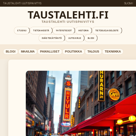
TAUSTALEHTI UUTISPAIVITYS
SUOMI
TAUSTALEHTI.FI
TAUSTALEHTI UUTISPAIVITYS
ETUSIVU
TIETOA MEISTÄ
YHTEYSTIEDOT
HISTORIA
TIETOSUOJASELOSTE
EVÄSTEKÄYTÄNTÖ
UUTISKIRJE
BLOGI
BLOGI
MAAILMA
PAIKALLISET
POLITIIKKA
TALOUS
TEKNIIKKA