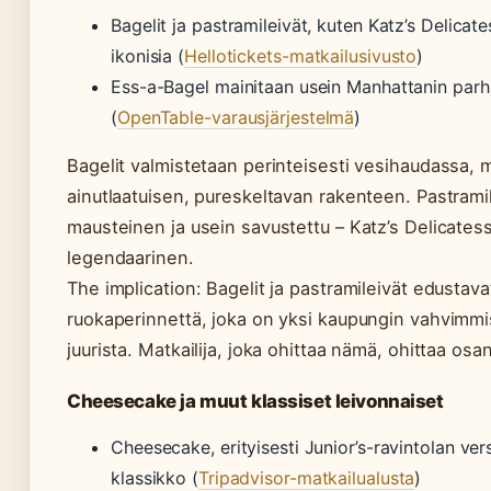
Bagelit ja pastramileivät, kuten Katz’s Delicat
ikonisia (
Hellotickets-matkailusivusto
)
Ess-a-Bagel mainitaan usein Manhattanin par
(
OpenTable-varausjärjestelmä
)
Bagelit valmistetaan perinteisesti vesihaudassa, mi
ainutlaatuisen, pureskeltavan rakenteen. Pastrami
mausteinen ja usein savustettu – Katz’s Delicates
legendaarinen.
The implication: Bagelit ja pastramileivät edustava
ruokaperinnettä, joka on yksi kaupungin vahvimmis
juurista. Matkailija, joka ohittaa nämä, ohittaa osa
Cheesecake ja muut klassiset leivonnaiset
Cheesecake, erityisesti Junior’s-ravintolan vers
klassikko (
Tripadvisor-matkailualusta
)