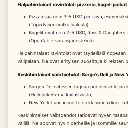
Halpahintaiset ravintolat: pizzeria, bagel-paikat
Pizzaa saa noin 3–5 USD per siivu, esimerkiksi
(Tripadvisor-matkailualusta)
Bagelit ovat noin 2–5 USD, Russ & Daughters o
(OpenTable-varausjärjestelmä)
Halpahintaiset ravintolat ovat täydellisiä nopeaan
välipalaan. Ne ovat erityisen suosittuja kiireisten
Keskihintaiset vaihtoehdot: Sarge’s Deli ja New
Sarge’s Delicatessen tarjoaa perinteisiä leipiä
(Hellotickets-matkailusivusto)
New York Luncheonette on klassinen diner koht
Keskihintaiset vaihtoehdot tarjoavat hyvän tasapa
välillä. Ne sopivat hyvin perheille ja isommille seur