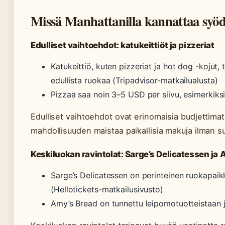
Missä Manhattanilla kannattaa syö
Edulliset vaihtoehdot: katukeittiöt ja pizzeriat
Katukeittiö, kuten pizzeriat ja hot dog -kojut,
edullista ruokaa (Tripadvisor-matkailualusta)
Pizzaa saa noin 3–5 USD per siivu, esimerkiksi
Edulliset vaihtoehdot ovat erinomaisia budjettimatka
mahdollisuuden maistaa paikallisia makuja ilman s
Keskiluokan ravintolat: Sarge’s Delicatessen ja
Sarge’s Delicatessen on perinteinen ruokapaikka
(Hellotickets-matkailusivusto)
Amy’s Bread on tunnettu leipomotuotteistaan ja