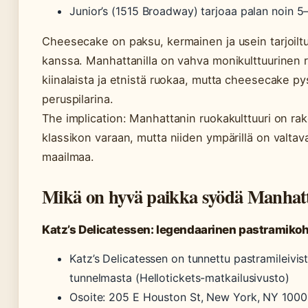
Junior’s (1515 Broadway) tarjoaa palan noin 
Cheesecake on paksu, kermainen ja usein tarjoilt
kanssa. Manhattanilla on vahva monikulttuurinen r
kiinalaista ja etnistä ruokaa, mutta cheesecake 
peruspilarina.
The implication: Manhattanin ruokakulttuuri on r
klassikon varaan, mutta niiden ympärillä on valtava
maailmaa.
Mikä on hyvä paikka syödä Manhatt
Katz’s Delicatessen: legendaarinen pastramiko
Katz’s Delicatessen on tunnettu pastramileivist
tunnelmasta (Hellotickets-matkailusivusto)
Osoite: 205 E Houston St, New York, NY 100