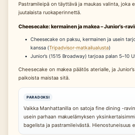
Pastramileipä on täyttävä ja maukas valinta, joka
juutalaista ruokaperinnettä.
Cheesecake: kermainen ja makea – Junior’s-ravi
Cheesecake on paksu, kermainen ja usein tarjo
kanssa (
Tripadvisor-matkailualusta
)
Junior’s (1515 Broadway) tarjoaa palan 5–10 
Cheesecake on makea päätös aterialle, ja Junior’
paikoista maistaa sitä.
PARADOKSI
Vaikka Manhattanilla on satoja fine dining -ravint
usein parhaan makuelämyksen yksinkertaisimmis
bagelista ja pastramileivästä. Hienostuneisuus ei