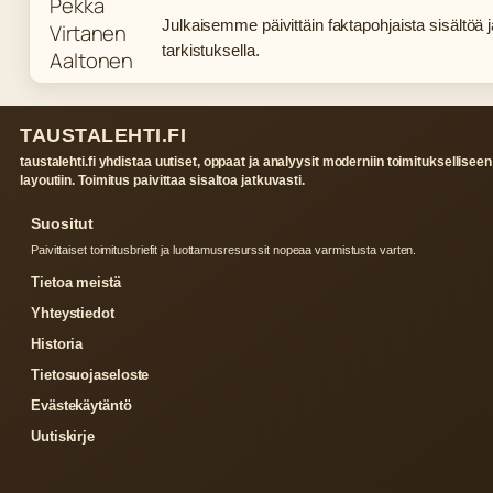
Julkaisemme päivittäin faktapohjaista sisältöä ja
tarkistuksella.
TAUSTALEHTI.FI
taustalehti.fi yhdistaa uutiset, oppaat ja analyysit moderniin toimitukselliseen
layoutiin. Toimitus paivittaa sisaltoa jatkuvasti.
Suositut
Paivittaiset toimitusbriefit ja luottamusresurssit nopeaa varmistusta varten.
Tietoa meistä
Yhteystiedot
Historia
Tietosuojaseloste
Evästekäytäntö
Uutiskirje