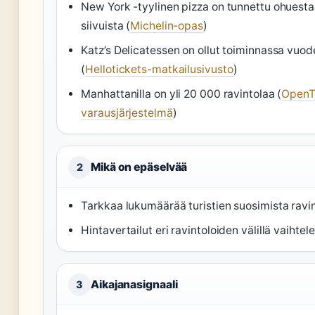
New York -tyylinen pizza on tunnettu ohuesta 
siivuista (
Michelin-opas
)
Katz’s Delicatessen on ollut toiminnassa vuo
(
Hellotickets-matkailusivusto
)
Manhattanilla on yli 20 000 ravintolaa (
OpenT
varausjärjestelmä
)
Mikä on epäselvää
2
Tarkkaa lukumäärää turistien suosimista ravint
Hintavertailut eri ravintoloiden välillä vaiht
Aikajanasignaali
3