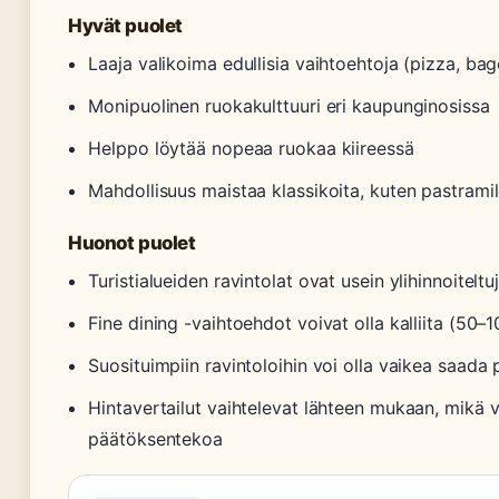
Hyvät puolet
Laaja valikoima edullisia vaihtoehtoja (pizza, bage
Monipuolinen ruokakulttuuri eri kaupunginosissa
Helppo löytää nopeaa ruokaa kiireessä
Mahdollisuus maistaa klassikoita, kuten pastrami
Huonot puolet
Turistialueiden ravintolat ovat usein ylihinnoiteltu
Fine dining -vaihtoehdot voivat olla kalliita (50–
Suosituimpiin ravintoloihin voi olla vaikea saada
Hintavertailut vaihtelevat lähteen mukaan, mikä 
päätöksentekoa