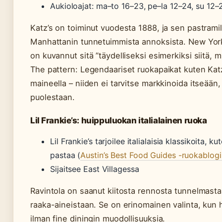
Aukioloajat: ma–to 16–23, pe–la 12–24, su 12–
Katz’s on toiminut vuodesta 1888, ja sen pastramil
Manhattanin tunnetuimmista annoksista. New York
on kuvannut sitä ”täydelliseksi esimerkiksi siitä, mi
The pattern: Legendaariset ruokapaikat kuten Katz
maineella – niiden ei tarvitse markkinoida itseään
puolestaan.
Lil Frankie’s: huippuluokan italialainen ruoka
Lil Frankie’s tarjoilee italialaisia klassikoita, k
pastaa (
Austin’s Best Food Guides -ruokablogi
Sijaitsee East Villagessa
Ravintola on saanut kiitosta rennosta tunnelmasta
raaka-aineistaan. Se on erinomainen valinta, kun ha
ilman fine diningin muodollisuuksia.