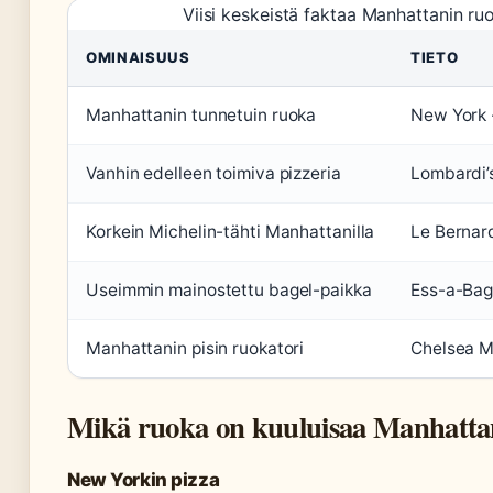
Viisi keskeistä faktaa Manhattanin r
OMINAISUUS
TIETO
Manhattanin tunnetuin ruoka
New York -
Vanhin edelleen toimiva pizzeria
Lombardi’
Korkein Michelin-tähti Manhattanilla
Le Bernard
Useimmin mainostettu bagel-paikka
Ess-a-Bag
Manhattanin pisin ruokatori
Chelsea Ma
Mikä ruoka on kuuluisaa Manhattan
New Yorkin pizza