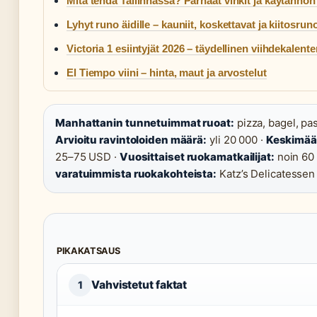
Mitä tehdä Tallinnassa? Parhaat vinkit ja käytännön 
Lyhyt runo äidille – kauniit, koskettavat ja kiitosrun
Victoria 1 esiintyjät 2026 – täydellinen viihdekalente
El Tiempo viini – hinta, maut ja arvostelut
Manhattanin tunnetuimmat ruoat:
pizza, bagel, pa
Arvioitu ravintoloiden määrä:
yli 20 000 ·
Keskimäär
25–75 USD ·
Vuosittaiset ruokamatkailijat:
noin 60 
varatuimmista ruokakohteista:
Katz’s Delicatessen
PIKAKATSAUS
Vahvistetut faktat
1