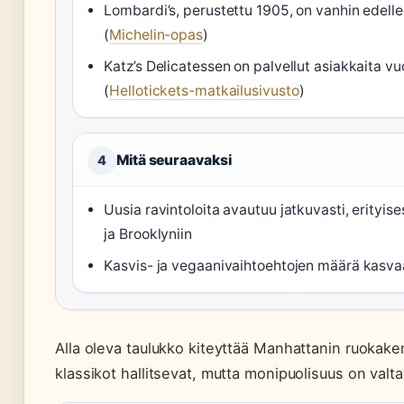
Lombardi’s, perustettu 1905, on vanhin edelle
(
Michelin-opas
)
Katz’s Delicatessen on palvellut asiakkaita v
(
Hellotickets-matkailusivusto
)
Mitä seuraavaksi
4
Uusia ravintoloita avautuu jatkuvasti, erityise
ja Brooklyniin
Kasvis- ja vegaanivaihtoehtojen määrä kasva
Alla oleva taulukko kiteyttää Manhattanin ruokake
klassikot hallitsevat, mutta monipuolisuus on valt