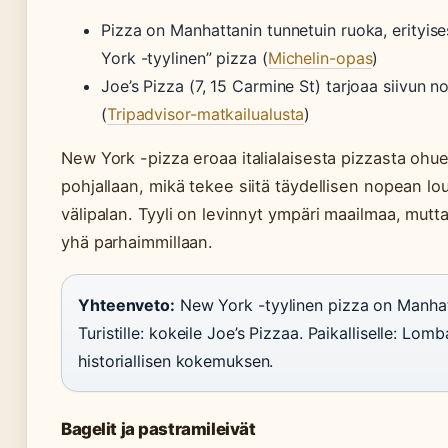
Pizza on Manhattanin tunnetuin ruoka, erityis
York -tyylinen” pizza (
Michelin-opas
)
Joe’s Pizza (7, 15 Carmine St) tarjoaa siivun 
(
Tripadvisor-matkailualusta
)
New York -pizza eroaa italialaisesta pizzasta oh
pohjallaan, mikä tekee siitä täydellisen nopean lo
välipalan. Tyyli on levinnyt ympäri maailmaa, mutt
yhä parhaimmillaan.
Yhteenveto:
New York -tyylinen pizza on Manhat
Turistille: kokeile Joe’s Pizzaa. Paikalliselle: Lomb
historiallisen kokemuksen.
Bagelit ja pastramileivät