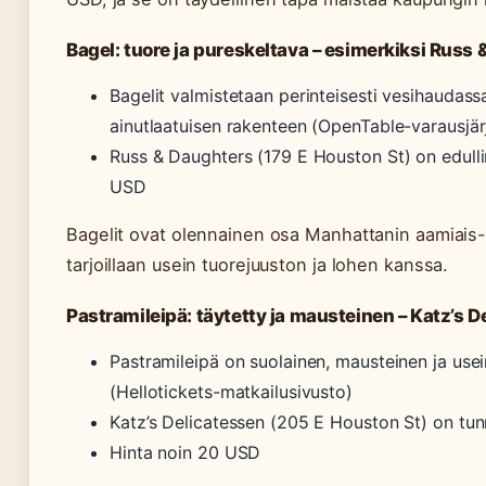
Bagel: tuore ja pureskeltava – esimerkiksi Russ
Bagelit valmistetaan perinteisesti vesihaudassa
ainutlaatuisen rakenteen (OpenTable-varausjär
Russ & Daughters (179 E Houston St) on edullin
USD
Bagelit ovat olennainen osa Manhattanin aamiais- 
tarjoillaan usein tuorejuuston ja lohen kanssa.
Pastramileipä: täytetty ja mausteinen – Katz’s D
Pastramileipä on suolainen, mausteinen ja usei
(Hellotickets-matkailusivusto)
Katz’s Delicatessen (205 E Houston St) on tun
Hinta noin 20 USD