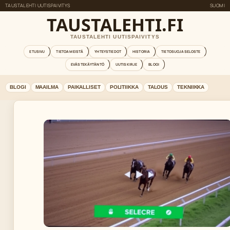
TAUSTALEHTI UUTISPAIVITYS
SUOMI
TAUSTALEHTI.FI
TAUSTALEHTI UUTISPAIVITYS
ETUSIVU
TIETOA MEISTÄ
YHTEYSTIEDOT
HISTORIA
TIETOSUOJASELOSTE
EVÄSTEKÄYTÄNTÖ
UUTISKIRJE
BLOGI
BLOGI
MAAILMA
PAIKALLISET
POLITIIKKA
TALOUS
TEKNIIKKA