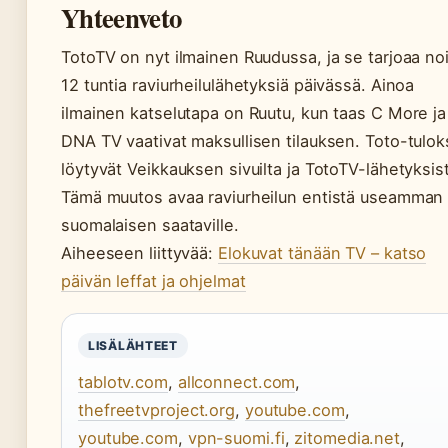
Yhteenveto
TotoTV on nyt ilmainen Ruudussa, ja se tarjoaa no
12 tuntia raviurheilulähetyksiä päivässä. Ainoa
ilmainen katselutapa on Ruutu, kun taas C More ja
DNA TV vaativat maksullisen tilauksen. Toto-tulok
löytyvät Veikkauksen sivuilta ja TotoTV-lähetyksis
Tämä muutos avaa raviurheilun entistä useamman
suomalaisen saataville.
Aiheeseen liittyvää:
Elokuvat tänään TV – katso
päivän leffat ja ohjelmat
LISÄLÄHTEET
tablotv.com
,
allconnect.com
,
thefreetvproject.org
,
youtube.com
,
youtube.com
,
vpn-suomi.fi
,
zitomedia.net
,