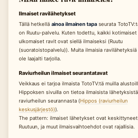
Ilmaiset ravilähetykset
Tällä hetkellä
ainoa ilmainen tapa
seurata TotoTV:t
on Ruutu-palvelu. Kuten todettu, kaikki kotimaiset 
ulkomaiset ravit ovat siellä ilmaiseksi (Ruutu
(suoratoistopalvelu)). Muita ilmaisia ravilähetyksiä 
ole laajalti tarjolla.
Raviurheilun ilmaiset seurantatavat
Veikkaus ei tarjoa ilmaista TotoTV:tä muilla alustoil
Hippoksen sivuilla on tietoa ilmaisista lähetyksistä
raviurheilun seurannasta (
Hippos (raviurheilun
keskusjärjestö)
).
The pattern: ilmaiset lähetykset ovat keskittyneet
Ruutuun, ja muut ilmaisvaihtoehdot ovat rajallisia.