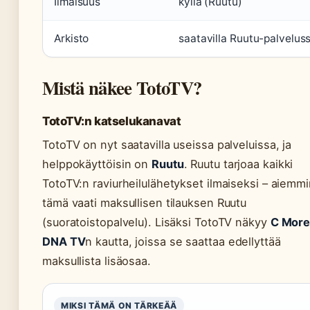
Ilmaisuus
kyllä (Ruutu)
Arkisto
saatavilla Ruutu-palvelus
Mistä näkee TotoTV?
TotoTV:n katselukanavat
TotoTV on nyt saatavilla useissa palveluissa, ja
helppokäyttöisin on
Ruutu
. Ruutu tarjoaa kaikki
TotoTV:n raviurheilulähetykset ilmaiseksi – aiemm
tämä vaati maksullisen tilauksen Ruutu
(suoratoistopalvelu). Lisäksi TotoTV näkyy
C Mor
DNA TV
n kautta, joissa se saattaa edellyttää
maksullista lisäosaa.
MIKSI TÄMÄ ON TÄRKEÄÄ