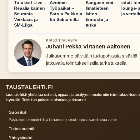
Tulokset Live –
Avoimet
Kangasniemi –
edut: hin
Reaaliaikainen
Työpaikat –
Ilmatieteen
lounge-
Seuranta
Satoja Paikkoja
laitos |
ja vertail
Veikkaus ja
Eri Sektoreilla
Ennuste ja
SM-Liiga
tutka
KIRJOITTAJASTA
Juhani Pekka Virtanen Aaltonen
Julkaisemme päivittäin faktapohjaista sisältöä
jatkuvalla toimituksellisella tarkistuksella.
TAUSTALEHTI.FI
taustalehti.fi yhdistaa uutiset, oppaat ja analyysit moderniin toimitukselliseen
layoutiin. Toimitus paivittaa sisaltoa jatkuvasti.
Suositut
Paivittaiset toimitusbriefit ja luottamusresurssit nopeaa varmistusta varten.
Tietoa meistä
Yhteystiedot