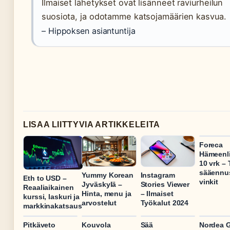
Ilmaiset lähetykset ovat lisänneet raviurheilun
suosiota, ja odotamme katsojamäärien kasvua.
– Hippoksen asiantuntija
LISAA LIITTYVIA ARTIKKELEITA
Foreca
Hämeenl
10 vrk –
sääennus
Yummy Korean
Instagram
Eth to USD –
vinkit
Jyväskylä –
Stories Viewer
Reaaliaikainen
Hinta, menu ja
– Ilmaiset
kurssi, laskuri ja
arvostelut
Työkalut 2024
markkinakatsaus
Pitkäveto
Kouvola
Sää
Nordea G