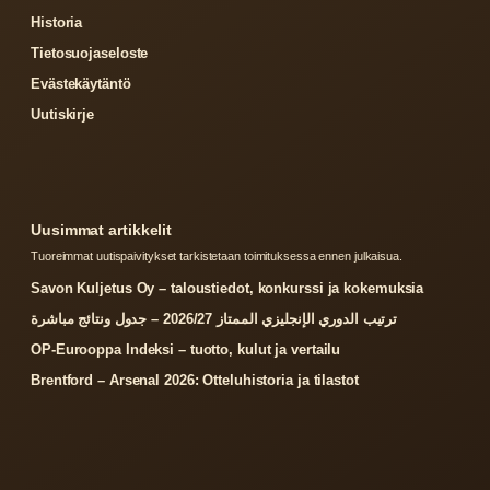
Historia
Tietosuojaseloste
Evästekäytäntö
Uutiskirje
Uusimmat artikkelit
Tuoreimmat uutispaivitykset tarkistetaan toimituksessa ennen julkaisua.
Savon Kuljetus Oy – taloustiedot, konkurssi ja kokemuksia
ترتيب الدوري الإنجليزي الممتاز 2026/27 – جدول ونتائج مباشرة
OP-Eurooppa Indeksi – tuotto, kulut ja vertailu
Brentford – Arsenal 2026: Otteluhistoria ja tilastot