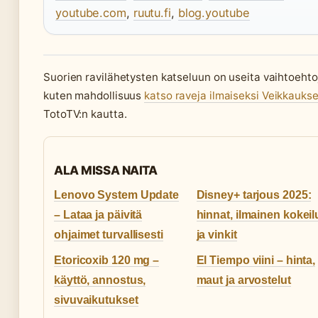
youtube.com
,
ruutu.fi
,
blog.youtube
Suorien ravilähetysten katseluun on useita vaihtoehto
kuten mahdollisuus
katso raveja ilmaiseksi Veikkaukse
TotoTV:n kautta.
ALA MISSA NAITA
Lenovo System Update
Disney+ tarjous 2025:
– Lataa ja päivitä
hinnat, ilmainen kokeil
ohjaimet turvallisesti
ja vinkit
Etoricoxib 120 mg –
El Tiempo viini – hinta,
käyttö, annostus,
maut ja arvostelut
sivuvaikutukset