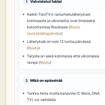
Vahvistetut faktat
1
Kaikki TotoTV:n raviurheilulähetykset
kotimaasta ja ulkomailta ovat ilmaiseksi
katsottavissa Ruudussa (
Ruutu
(suoratoistopalvelu)
)
Lähetyksiä on noin 12 tuntia päivässä
(
Ruutu
)
Tarjolla on sekä kotimaisia että ulkomaisia
raveja (
Ruutu
)
Mikä on epäselvää
2
Tarkka hinta muilla kanavilla (C More, DNA
TV) voi vaihdella