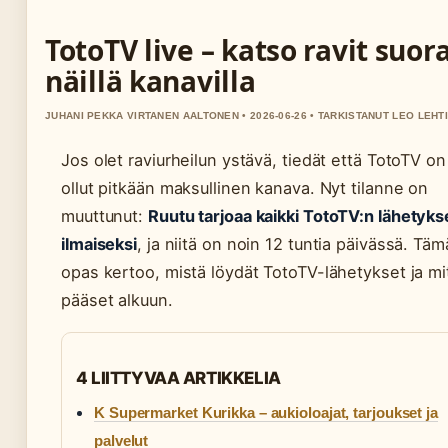
TotoTV live – katso ravit suor
näillä kanavilla
JUHANI PEKKA VIRTANEN AALTONEN • 2026-06-26 • TARKISTANUT LEO LEHT
Jos olet raviurheilun ystävä, tiedät että TotoTV on
ollut pitkään maksullinen kanava. Nyt tilanne on
muuttunut:
Ruutu tarjoaa kaikki TotoTV:n lähetyks
ilmaiseksi
, ja niitä on noin 12 tuntia päivässä. Täm
opas kertoo, mistä löydät TotoTV-lähetykset ja m
pääset alkuun.
4 LIITTYVAA ARTIKKELIA
K Supermarket Kurikka – aukioloajat, tarjoukset ja
palvelut