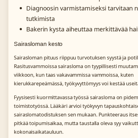
Diagnoosin varmistamiseksi tarvitaan 
tutkimista
Bakerin kysta aiheuttaa merkittävää hai
Sairasloman kesto
Sairasloman pituus riippuu turvotuksen syystä ja potil
Rasitusvammoissa sairasloma on tyypillisesti muutam
viikkoon, kun taas vakavammissa vammoissa, kuten
kierukkarepeämässä, työkyvyttömyys voi kestää useita
Fyysisesti kuormittavassa työssä sairasloma on pidem
toimistotyössä. Lääkäri arvioi työkyvyn tapauskohtaises
sairaslomatodistuksen sen mukaan. Punkteeraus itses
pitkää toipumisaikaa, mutta taustalla oleva syy vaikut
kokonaisaikatauluun.