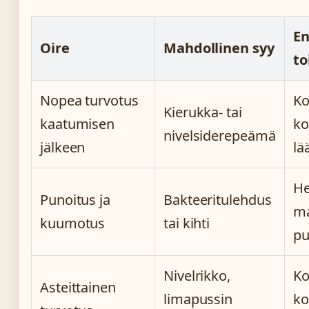
E
Oire
Mahdollinen syy
t
Nopea turvotus
Ko
Kierukka- tai
kaatumisen
ko
nivelsiderepeämä
jälkeen
lä
He
Punoitus ja
Bakteeritulehdus
ma
kuumotus
tai kihti
pu
Nivelrikko,
Ko
Asteittainen
limapussin
ko