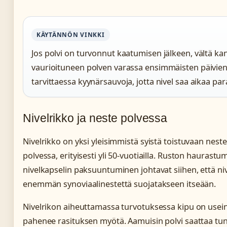
KÄYTÄNNÖN VINKKI
Jos polvi on turvonnut kaatumisen jälkeen, vältä k
vaurioituneen polven varassa ensimmäisten päivien
tarvittaessa kyynärsauvoja, jotta nivel saa aikaa p
Nivelrikko ja neste polvessa
Nivelrikko on yksi yleisimmistä syistä toistuvaan nes
polvessa, erityisesti yli 50-vuotiailla. Ruston haurastu
nivelkapselin paksuuntuminen johtavat siihen, että niv
enemmän synoviaalinestettä suojatakseen itseään.
Nivelrikon aiheuttamassa turvotuksessa kipu on usein
pahenee rasituksen myötä. Aamuisin polvi saattaa tun