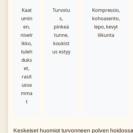
Kaat
Turvotu
Kompressio,
umin
s,
kohoasento,
en,
pinkeä
lepo, kevyt
nivelr
tunne,
liikunta
ikko,
koukist
tuleh
us estyy
duks
et,
rasit
usva
mma
t
Keskeiset huomiot turvonneen polven hoidoss