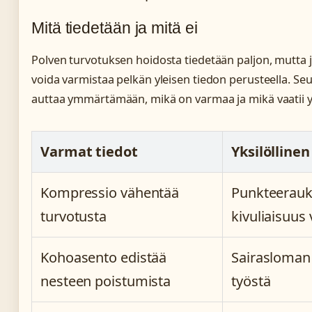
Mitä tiedetään ja mitä ei
Polven turvotuksen hoidosta tiedetään paljon, mutta jo
voida varmistaa pelkän yleisen tiedon perusteella. Se
auttaa ymmärtämään, mikä on varmaa ja mikä vaatii yks
Varmat tiedot
Yksilöllinen
Kompressio vähentää
Punkteerau
turvotusta
kivuliaisuus 
Kohoasento edistää
Sairasloman 
nesteen poistumista
työstä