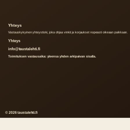
Yhteys
Vastauskykyinen yhteystiski, joka ohjaa vinkit ja korjaukset nopeasti oikeaan paikkaan.
Yhteys
info@taustalehti.fi
Toimituksen vastausaika: yleensa yhden arkipaivan sisalla.
© 2026 taustalehti.fi