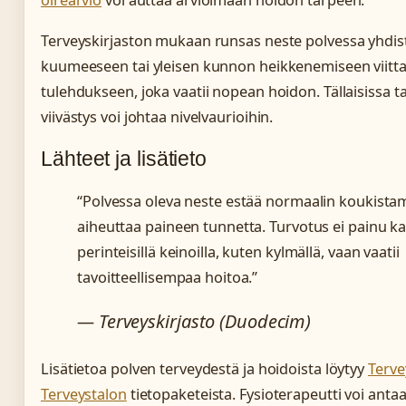
oirearvio
voi auttaa arvioimaan hoidon tarpeen.
Terveyskirjaston mukaan runsas neste polvessa yhdis
kuumeeseen tai yleisen kunnon heikkenemiseen viit
tulehdukseen, joka vaatii nopean hoidon. Tällaisissa 
viivästys voi johtaa nivelvaurioihin.
Lähteet ja lisätieto
“Polvessa oleva neste estää normaalin koukistam
aiheuttaa paineen tunnetta. Turvotus ei painu k
perinteisillä keinoilla, kuten kylmällä, vaan vaatii
tavoitteellisempaa hoitoa.”
— Terveyskirjasto (Duodecim)
Lisätietoa polven terveydestä ja hoidoista löytyy
Terve
Terveystalon
tietopaketeista. Fysioterapeutti voi antaa 