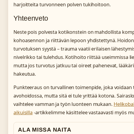
harjoitteita turvonneen polven tukihoitoon.
Yhteenveto
Neste pois polvesta kotikonstein on mahdollista kom
kohoasennon ja riittävän lepoon yhdistettynä. Hoidon
turvotuksen syystä – trauma vaatii erilaisen lähestym
nivelrikko tai tulehdus. Kotihoito riittää useimmissa li
mutta jos turvotus jatkuu tai oireet pahenevat, lääkäri
hakeutua.
Punkteeraus on turvallinen toimenpide, joka voidaan
avohoidossa, mutta sitä ei tule yrittää kotona. Sairas
vaihtelee vamman ja työn luonteen mukaan.
Helikoba
aikuisilla
-artikkelimme käsittelee vastaavasti myös mu
ALA MISSA NAITA