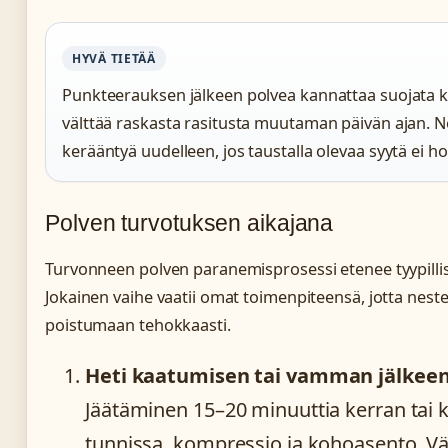
HYVÄ TIETÄÄ
Punkteerauksen jälkeen polvea kannattaa suojata k
välttää raskasta rasitusta muutaman päivän ajan. N
kerääntyä uudelleen, jos taustalla olevaa syytä ei ho
Polven turvotuksen aikajana
Turvonneen polven paranemisprosessi etenee tyypillis
Jokainen vaihe vaatii omat toimenpiteensä, jotta nest
poistumaan tehokkaasti.
Heti kaatumisen tai vamman jälkeen 
Jäätäminen 15–20 minuuttia kerran tai 
tunnissa, kompressio ja kohoasento. Vä