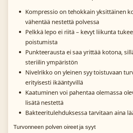
Kompressio on tehokkain yksittäinen ko
vähentää nestettä polvessa
Pelkkä lepo ei riitä – kevyt liikunta tuk
poistumista
Punkteerausta ei saa yrittää kotona, sillä
steriilin ympäristön
Nivelrikko on yleinen syy toistuvaan tu
erityisesti ikääntyvillä
Kaatuminen voi pahentaa olemassa ole
lisätä nestettä
Bakteeritulehduksessa tarvitaan aina l
Turvonneen polven oireet ja syyt