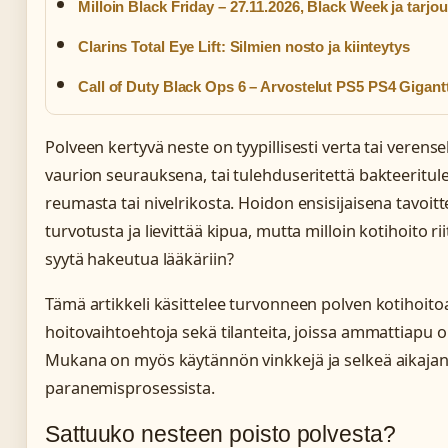
Milloin Black Friday – 27.11.2026, Black Week ja tarjo
Clarins Total Eye Lift: Silmien nosto ja kiinteytys
Call of Duty Black Ops 6 – Arvostelut PS5 PS4 Gigant
Polveen kertyvä neste on tyypillisesti verta tai verense
vaurion seurauksena, tai tulehduseritettä bakteeritul
reumasta tai nivelrikosta. Hoidon ensisijaisena tavoi
turvotusta ja lievittää kipua, mutta milloin kotihoito rii
syytä hakeutua lääkäriin?
Tämä artikkeli käsittelee turvonneen polven kotihoito
hoitovaihtoehtoja sekä tilanteita, joissa ammattiapu 
Mukana on myös käytännön vinkkejä ja selkeä aikaja
paranemisprosessista.
Sattuuko nesteen poisto polvesta?