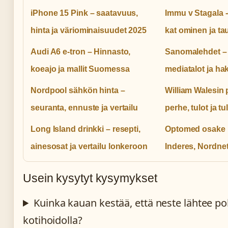
iPhone 15 Pink – saatavuus,
Immu v Stagala -o
hinta ja väriominaisuudet 2025
kat ominen ja tau
Audi A6 e-tron – Hinnasto,
Sanomalehdet –
koeajo ja mallit Suomessa
mediatalot ja ha
Nordpool sähkön hinta –
William Walesin 
seuranta, ennuste ja vertailu
perhe, tulot ja t
Long Island drinkki – resepti,
Optomed osake 
ainesosat ja vertailu lonkeroon
Inderes, Nordnet
Usein kysytyt kysymykset
Kuinka kauan kestää, että neste lähtee po
kotihoidolla?