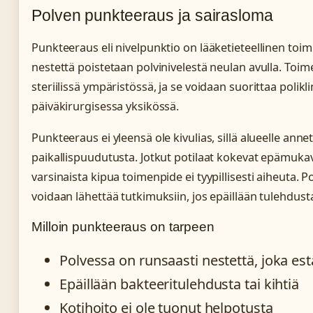
Polven punkteeraus ja sairasloma
Punkteeraus eli nivelpunktio on lääketieteellinen toim
nestettä poistetaan polvinivelestä neulan avulla. Toi
steriilissä ympäristössä, ja se voidaan suorittaa poliklin
päiväkirurgisessa yksikössä.
Punkteeraus ei yleensä ole kivulias, sillä alueelle anne
paikallispuudutusta. Jotkut potilaat kokevat epämuka
varsinaista kipua toimenpide ei tyypillisesti aiheuta. P
voidaan lähettää tutkimuksiin, jos epäillään tulehdusta
Milloin punkteeraus on tarpeen
Polvessa on runsaasti nestettä, joka es
Epäillään bakteeritulehdusta tai kihtiä
Kotihoito ei ole tuonut helpotusta