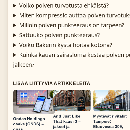
Voiko polven turvotusta ehkäistä?
Miten kompressio auttaa polven turvotu
Milloin polven punkteeraus on tarpeen?
Sattuuko polven punkteeraus?
Voiko Bakerin kysta hoitaa kotona?
Kuinka kauan sairasloma kestää polven 
jälkeen?
LISAA LIITTYVIA ARTIKKELEITA
And Just Like
Myytävät rivitalot
Ondas Holdings
That kausi 3 –
Tampere:
osake (ONDS) –
jaksot ja
Etuovessa 309,
opas