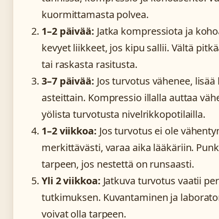
kuormittamasta polvea.
1–2 päivää:
Jatka kompressiota ja koho
kevyet liikkeet, jos kipu sallii. Vältä pit
tai raskasta rasitusta.
3–7 päivää:
Jos turvotus vähenee, lisää 
asteittain. Kompressio illalla auttaa v
yölista turvotusta nivelrikkopotilailla.
1–2 viikkoa:
Jos turvotus ei ole vähenty
merkittävästi, varaa aika lääkäriin. Punk
tarpeen, jos nestettä on runsaasti.
Yli 2 viikkoa:
Jatkuva turvotus vaatii per
tutkimuksen. Kuvantaminen ja laborato
voivat olla tarpeen.