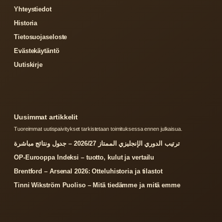
Yhteystiedot
Historia
Tietosuojaseloste
Evästekäytäntö
Uutiskirje
Uusimmat artikkelit
Tuoreimmat uutispaivitykset tarkistetaan toimituksessa ennen julkaisua.
ترتيب الدوري الإنجليزي الممتاز 2026/27 – جدول ونتائج مباشرة
OP-Eurooppa Indeksi – tuotto, kulut ja vertailu
Brentford – Arsenal 2026: Otteluhistoria ja tilastot
Tinni Wikström Puoliso – Mitä tiedämme ja mitä emme