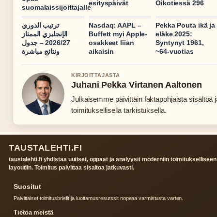
esityspäivät
Oikotiessä 296
suomalaissijoittajalle
ترتيب الدوري
Nasdaq: AAPL –
Pekka Pouta ikä ja
الإنجليزي الممتاز
Buffett myi Apple-
eläke 2025:
2026/27 – جدول
osakkeet liian
Syntynyt 1961,
ونتائج مباشرة
aikaisin
~64-vuotias
KIRJOITTAJASTA
Juhani Pekka Virtanen Aaltonen
Julkaisemme päivittäin faktapohjaista sisältöä j
toimituksellisella tarkistuksella.
TAUSTALEHTI.FI
taustalehti.fi yhdistaa uutiset, oppaat ja analyysit moderniin toimitukselliseen
layoutiin. Toimitus paivittaa sisaltoa jatkuvasti.
Suositut
Paivittaiset toimitusbriefit ja luottamusresurssit nopeaa varmistusta varten.
Tietoa meistä