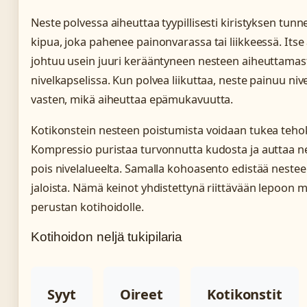
Neste polvessa aiheuttaa tyypillisesti kiristyksen tunne
kipua, joka pahenee painonvarassa tai liikkeessä. Itse
johtuu usein juuri kerääntyneen nesteen aiheuttamas
nivelkapselissa. Kun polvea liikuttaa, neste painuu niv
vasten, mikä aiheuttaa epämukavuutta.
Kotikonstein nesteen poistumista voidaan tukea tehok
Kompressio puristaa turvonnutta kudosta ja auttaa ne
pois nivelalueelta. Samalla kohoasento edistää nestee
jaloista. Nämä keinot yhdistettynä riittävään lepoon
perustan kotihoidolle.
Kotihoidon neljä tukipilaria
Syyt
Oireet
Kotikonstit