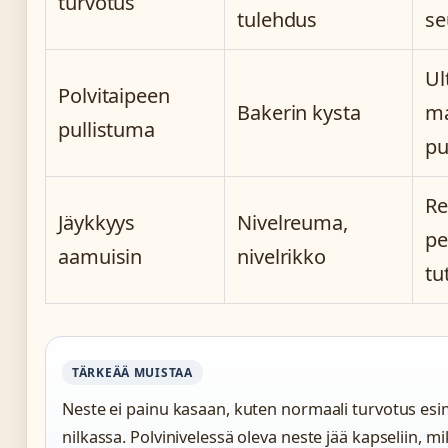
turvotus
tulehdus
se
Ul
Polvitaipeen
Bakerin kysta
ma
pullistuma
pu
Re
Jäykkyys
Nivelreuma,
pe
aamuisin
nivelrikko
tu
TÄRKEÄÄ MUISTAA
Neste ei painu kasaan, kuten normaali turvotus esi
nilkassa. Polvinivelessä oleva neste jää kapseliin, m