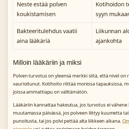
Neste estää polven
Kotihoidon t
koukistamisen
syyn mukaa
Bakteeritulehdus vaatii
Liikunnan al
aina lääkäriä
ajankohta
Milloin lääkäriin ja miksi
Polven turvotus on yleensä merkki siitä, että nivel on r
vaurioitunut. Kotihoito riittää monissa tapauksissa, mu
joissa ammattiapu on välttämätön.
Lääkäriin kannattaa hakeutua, jos turvotus ei vähene 
muutamassa päivässä, jos polveen liittyy kuumetta ta
punoitusta, tai jos polvi pettää alta liikkeen aikana.
Om