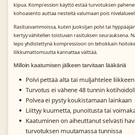
kipua. Kompression käyttö estää turvotuksen pahene
kohoasento auttaa nesteitä valumaan pois nivelalueel
Rasitusvammoissa, kuten juoksijan polvi tai hyppääjän
kertyy vähitellen toistuvan rasituksen seurauksena. N
lepo yhdistettynä kompressioon on tehokkain hoitokein
liikkumattomuutta kannattaa välttää.
Milloin kaatumisen jälkeen tarvitaan lääkäriä
Polvi pettää alta tai muljahtelee liikkee
Turvotus ei vähene 48 tunnin kotihoidol
Polvea ei pysty koukistamaan lainkaan
Liittyy kuumetta, punoitusta tai voimak
Kaatuminen on aiheuttanut selvästi hav
turvotuksen muutamassa tunnissa