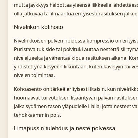
mutta jäykkyys helpottaa yleensä liikkeelle lähdettäes
olla jatkuvaa tai ilmaantua erityisesti rasituksen jälkee
Nivelrikon kotihoito
Nivelrikkoisen polven hoidossa kompressio on erityis
Puristava tukiside tai polvituki auttaa nestettä siirty
nivelalueelta ja vähentää kipua rasituksen aikana. Ko
yhdistettynä kevyeen liikuntaan, kuten kävelyyn tai v
nivelen toimintaa.
Kohoasento on tärkeä erityisesti iltaisin, kun nivelrikk
huomaavat turvotuksen lisääntyvän päivän rasituksen
jalka sydämen tason yläpuolelle illalla, jotta nesteet va
tehokkaammin pois.
Limapussin tulehdus ja neste polvessa