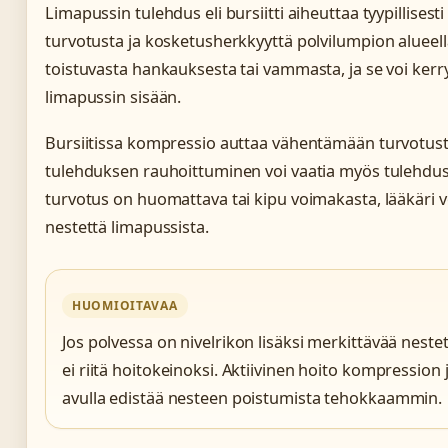
Limapussin tulehdus eli bursiitti aiheuttaa tyypillisesti 
turvotusta ja kosketusherkkyyttä polvilumpion alueell
toistuvasta hankauksesta tai vammasta, ja se voi kerr
limapussin sisään.
Bursiitissa kompressio auttaa vähentämään turvotust
tulehduksen rauhoittuminen voi vaatia myös tulehdusl
turvotus on huomattava tai kipu voimakasta, lääkäri 
nestettä limapussista.
HUOMIOITAVAA
Jos polvessa on nivelrikon lisäksi merkittävää nestet
ei riitä hoitokeinoksi. Aktiivinen hoito kompressio
avulla edistää nesteen poistumista tehokkaammin.