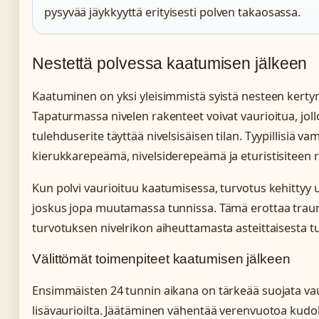
pysyvää jäykkyyttä erityisesti polven takaosassa.
Nestettä polvessa kaatumisen jälkeen
Kaatuminen on yksi yleisimmistä syistä nesteen kerty
Tapaturmassa nivelen rakenteet voivat vaurioitua, jollo
tulehduserite täyttää nivelsisäisen tilan. Tyypillisiä v
kierukkarepeämä, nivelsiderepeämä ja eturistisiteen
Kun polvi vaurioituu kaatumisessa, turvotus kehittyy 
joskus jopa muutamassa tunnissa. Tämä erottaa trau
turvotuksen nivelrikon aiheuttamasta asteittaisesta t
Välittömät toimenpiteet kaatumisen jälkeen
Ensimmäisten 24 tunnin aikana on tärkeää suojata vau
lisävaurioilta. Jäätäminen vähentää verenvuotoa kudoks