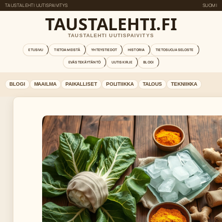
TAUSTALEHTI UUTISPAIVITYS
SUOMI
TAUSTALEHTI.FI
TAUSTALEHTI UUTISPAIVITYS
ETUSIVU
TIETOA MEISTÄ
YHTEYSTIEDOT
HISTORIA
TIETOSUOJASELOSTE
EVÄSTEKÄYTÄNTÖ
UUTISKIRJE
BLOGI
BLOGI
MAAILMA
PAIKALLISET
POLITIIKKA
TALOUS
TEKNIIKKA