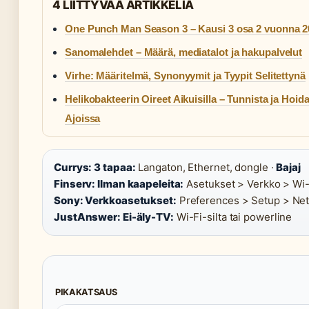
4 LIITTYVAA ARTIKKELIA
One Punch Man Season 3 – Kausi 3 osa 2 vuonna 2
Sanomalehdet – Määrä, mediatalot ja hakupalvelut
Virhe: Määritelmä, Synonyymit ja Tyypit Selitettynä
Helikobakteerin Oireet Aikuisilla – Tunnista ja Hoid
Ajoissa
Currys: 3 tapaa:
Langaton, Ethernet, dongle ·
Bajaj
Finserv: Ilman kaapeleita:
Asetukset > Verkko > Wi-F
Sony: Verkkoasetukset:
Preferences > Setup > Net
JustAnswer: Ei-äly-TV:
Wi-Fi-silta tai powerline
PIKAKATSAUS