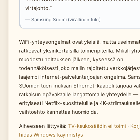
virtajohto.”
— Samsung Suomi (virallinen tuki)
WiFi-yhteysongelmat ovat yleisiä, mutta useimma
ratkeavat yksinkertaisilla toimenpiteillä. Mikäli yht
muodostu noltauksen jälkeen, kyseessä on
todennäköisesti joko mallin rajoitettu verkkojärjes
laajempi Internet-palveluntarjoajan ongelma. Sam
SUomen tuen mukaan Ethernet-kaapeli tarjoaa vak
ratkaisun epävakaalle langattomalle yhteydelle —
erityisesti Netflix-suositteluille ja 4K-striimauksel
vaihtoehto kannattaa huomioida.
Aiheeseen liittyvää:
TV-kaukosäädin ei toimi
·
Korj
hidas Windows käynnistys