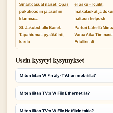
Smart casual naiset: Opas
eTasku – Kuitit,
pukukoodiin ja asuihin
matkalaskut ja doku
Irlannissa
haltuun helposti
St. Jakobshalle Basel:
Parturi Lähellä Minu
Tapahtumat, pysäköinti,
Varaa Aika Timmast
kartta
Edullisesti
Usein kysytyt kysymykset
Miten liitän WiFin äly-TV:hen mobiililla?
Miten liitän TV:n WiFiin Ethernetillä?
Miten liitän TV:n WiFiin Netflixin takia?