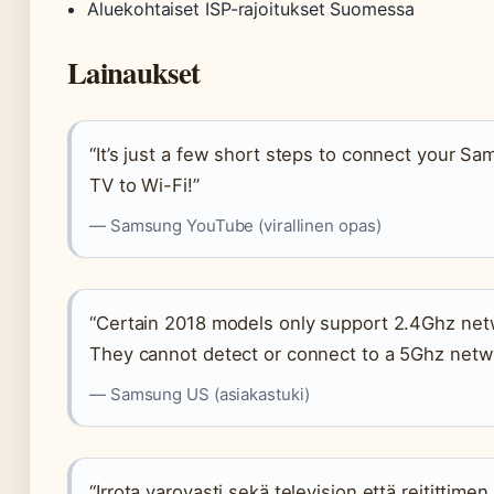
Aluekohtaiset ISP-rajoitukset Suomessa
Lainaukset
“It’s just a few short steps to connect your S
TV to Wi-Fi!”
— Samsung YouTube (virallinen opas)
“Certain 2018 models only support 2.4Ghz net
They cannot detect or connect to a 5Ghz netw
— Samsung US (asiakastuki)
“Irrota varovasti sekä television että reitittimen