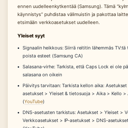
ennen uudelleenkytkentää (Samsung). Tämä “kyl
käynnistys” puhdistaa välimuistin ja pakottaa laitt
etsimään verkkoasetukset uudelleen.
Yleiset syyt
Signaalin heikkous: Siirrä reititin lähemmäs TV:tä 
poista esteet (Samsung CA)
Salasana-virhe: Tarkista, että Caps Lock ei ole pä
salasana on oikein
Päivitys tarvitaan: Tarkista kellon aika: Asetukset
asetukset > Yleiset & tietosuoja > Aika > Kello >
(
YouTube
)
DNS-asetusten tarkistus: Asetukset > Yleiset > 
Verkkoasetukset > IP-asetukset > DNS-asetukse