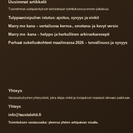
Uusimmat artikkelit
Tuoreimmat uutispaivitykset tarkistetaan toimituksessa ennen julkaisua.
Tulppaanisipulien istutus: ajoitus, syvyys ja vinkit
Marry me kana – vertailussa kerma-, smetana- ja kevyt versio
Marry me -kana – helppo ja herkullinen arkiruokaresepti
Parhaat sukelluskohteet maailmassa 2026 – turvallisuus ja syvyys
Yhteys
Vastauskykyinen yhteystiski, joka ohjaa vinkit ja korjaukset nopeasti oikeaan paikkaan.
Yhteys
info@taustalehti.fi
Toimituksen vastausaika: yleensa yhden arkipaivan sisalla.