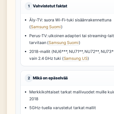
Vahvistetut faktat
1
Äly-TV: suora Wi-Fi-tuki sisäänrakennettuna
(
Samsung Suomi
)
Perus-TV: ulkoinen adapteri tai streaming-lai
tarvitaan (
Samsung Suomi
)
2018-mallit (NU6***, NU71**, NU72**, NU73*
vain 2.4 GHz tuki (
Samsung US
)
Mikä on epäselvää
2
Merkkikohtaiset tarkat mallivuodet muille kui
2018
5GHz-tuella varustetut tarkat mallit