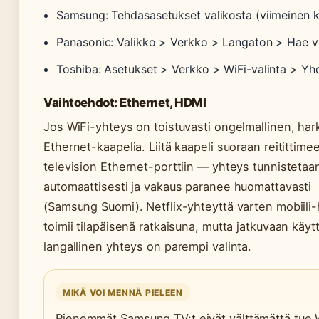
Samsung: Tehdasasetukset valikosta (viimeinen k
Panasonic: Valikko > Verkko > Langaton > Hae v
Toshiba: Asetukset > Verkko > WiFi-valinta > Yh
Vaihtoehdot: Ethernet, HDMI
Jos WiFi-yhteys on toistuvasti ongelmallinen, har
Ethernet-kaapelia. Liitä kaapeli suoraan reitittimee
television Ethernet-porttiin — yhteys tunnistetaa
automaattisesti ja vakaus paranee huomattavasti
(Samsung Suomi). Netflix-yhteyttä varten mobiili
toimii tilapäisenä ratkaisuna, mutta jatkuvaan käy
langallinen yhteys on parempi valinta.
MIKÄ VOI MENNÄ PIELEEN
Pienemmät Samsung TV:t eivät välttämättä tue 