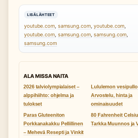
LISÄLÄHTEET
youtube.com
,
samsung.com
,
youtube.com
,
youtube.com
,
samsung.com
,
samsung.com
,
samsung.com
ALA MISSA NAITA
2026 talviolympialaiset –
Lululemon vesipullo
alppihiihto: ohjelma ja
Arvostelu, hinta ja
tulokset
ominaisuudet
Paras Gluteeniton
80 Fahrenheit Celsius
Porkkanakakku Pellillinen
Tarkka Muunnos ja V
– Mehevä Resepti ja Vinkit