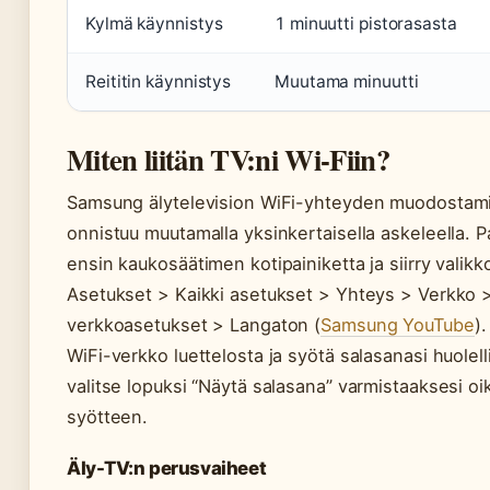
Kylmä käynnistys
1 minuutti pistorasasta
Reititin käynnistys
Muutama minuutti
Miten liitän TV:ni Wi-Fiin?
Samsung älytelevision WiFi-yhteyden muodostam
onnistuu muutamalla yksinkertaisella askeleella. P
ensin kaukosäätimen kotipainiketta ja siirry valikk
Asetukset > Kaikki asetukset > Yhteys > Verkko 
verkkoasetukset > Langaton (
Samsung YouTube
).
WiFi-verkko luettelosta ja syötä salasanasi huolell
valitse lopuksi “Näytä salasana” varmistaaksesi o
syötteen.
Äly-TV:n perusvaiheet