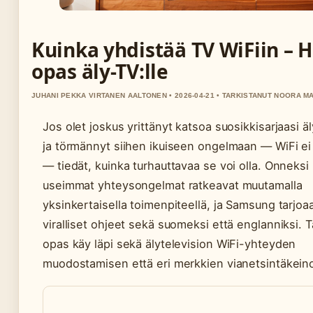
Kuinka yhdistää TV WiFiin – 
opas äly-TV:lle
JUHANI PEKKA VIRTANEN AALTONEN • 2026-04-21 • TARKISTANUT NOORA M
Jos olet joskus yrittänyt katsoa suosikkisarjaasi ä
ja törmännyt siihen ikuiseen ongelmaan — WiFi ei
— tiedät, kuinka turhauttavaa se voi olla. Onneksi
useimmat yhteysongelmat ratkeavat muutamalla
yksinkertaisella toimenpiteellä, ja Samsung tarjoa
viralliset ohjeet sekä suomeksi että englanniksi. 
opas käy läpi sekä älytelevision WiFi-yhteyden
muodostamisen että eri merkkien vianetsintäkeino