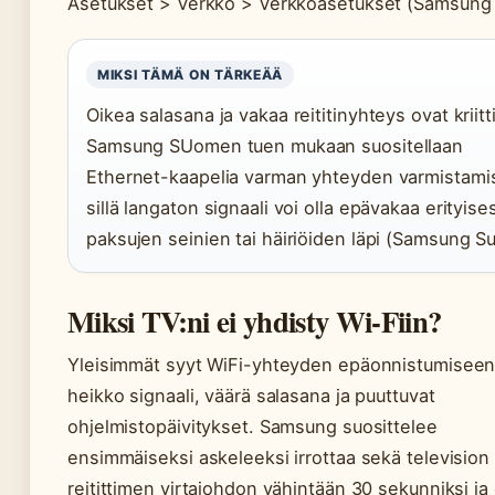
Asetukset > Verkko > Verkkoasetukset (Samsung
MIKSI TÄMÄ ON TÄRKEÄÄ
Oikea salasana ja vakaa reititinyhteys ovat kriitti
Samsung SUomen tuen mukaan suositellaan
Ethernet-kaapelia varman yhteyden varmistamis
sillä langaton signaali voi olla epävakaa erityises
paksujen seinien tai häiriöiden läpi (Samsung S
Miksi TV:ni ei yhdisty Wi-Fiin?
Yleisimmät syyt WiFi-yhteyden epäonnistumiseen
heikko signaali, väärä salasana ja puuttuvat
ohjelmistopäivitykset. Samsung suosittelee
ensimmäiseksi askeleeksi irrottaa sekä television 
reitittimen virtajohdon vähintään 30 sekunniksi ja