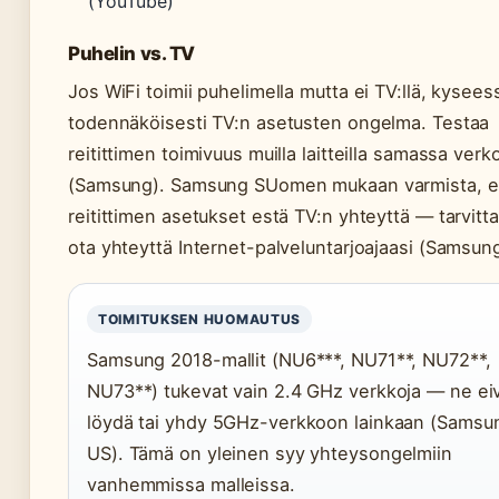
(YouTube)
Puhelin vs. TV
Jos WiFi toimii puhelimella mutta ei TV:llä, kysees
todennäköisesti TV:n asetusten ongelma. Testaa
reitittimen toimivuus muilla laitteilla samassa verk
(Samsung). Samsung SUomen mukaan varmista, et
reitittimen asetukset estä TV:n yhteyttä — tarvitt
ota yhteyttä Internet-palveluntarjoajaasi (Samsun
TOIMITUKSEN HUOMAUTUS
Samsung 2018-mallit (NU6***, NU71**, NU72**,
NU73**) tukevat vain 2.4 GHz verkkoja — ne ei
löydä tai yhdy 5GHz-verkkoon lainkaan (Samsu
US). Tämä on yleinen syy yhteysongelmiin
vanhemmissa malleissa.