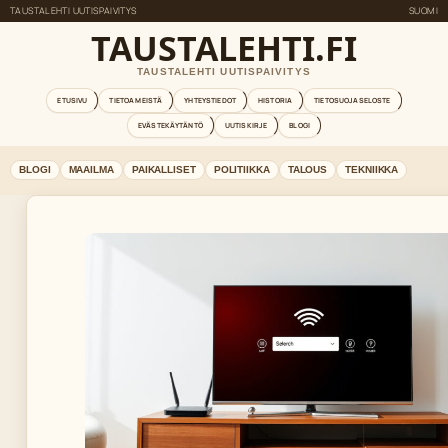
TAUSTALEHTI UUTISPAIVITYS
SUOMI
TAUSTALEHTI.FI
TAUSTALEHTI UUTISPAIVITYS
ETUSIVU
TIETOA MEISTÄ
YHTEYSTIEDOT
HISTORIA
TIETOSUOJASELOSTE
EVÄSTEKÄYTÄNTÖ
UUTISKIRJE
BLOGI
BLOGI
MAAILMA
PAIKALLISET
POLITIIKKA
TALOUS
TEKNIIKKA