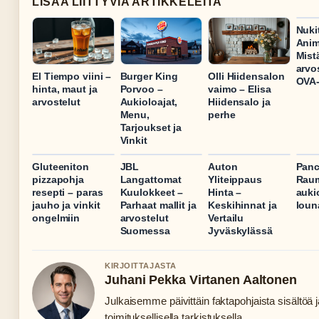
LISAA LIITTYVIA ARTIKKELEITA
Nuki
Anim
Mist
arvo
El Tiempo viini –
Burger King
Olli Hiidensalon
OVA-
hinta, maut ja
Porvoo –
vaimo – Elisa
arvostelut
Aukioloajat,
Hiidensalo ja
Menu,
perhe
Tarjoukset ja
Vinkit
Gluteeniton
JBL
Auton
Panc
pizzapohja
Langattomat
Yliteippaus
Rau
resepti – paras
Kuulokkeet –
Hinta –
auki
jauho ja vinkit
Parhaat mallit ja
Keskihinnat ja
loun
ongelmiin
arvostelut
Vertailu
Suomessa
Jyväskylässä
KIRJOITTAJASTA
Juhani Pekka Virtanen Aaltonen
Julkaisemme päivittäin faktapohjaista sisältöä j
toimituksellisella tarkistuksella.