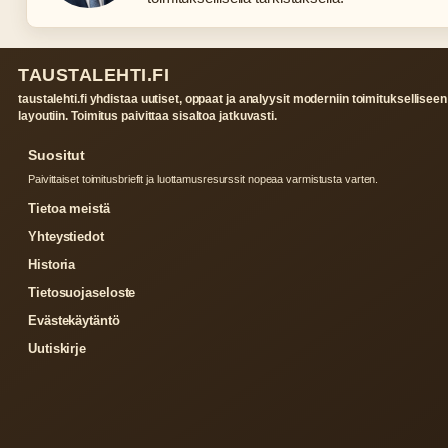
TAUSTALEHTI.FI
taustalehti.fi yhdistaa uutiset, oppaat ja analyysit moderniin toimitukselliseen
layoutiin. Toimitus paivittaa sisaltoa jatkuvasti.
Suositut
Paivittaiset toimitusbriefit ja luottamusresurssit nopeaa varmistusta varten.
Tietoa meistä
Yhteystiedot
Historia
Tietosuojaseloste
Evästekäytäntö
Uutiskirje