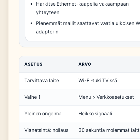
Harkitse Ethernet-kaapelia vakaampaan
yhteyteen
Pienemmät mallit saattavat vaatia ulkoisen W
adapterin
ASETUS
ARVO
Tarvittava laite
Wi-Fi-tuki TV:ssä
Vaihe 1
Menu > Verkkoasetukset
Yleinen ongelma
Heikko signaali
Vianetsintä: nollaus
30 sekuntia molemmat laitte