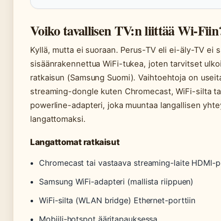
Voiko tavallisen TV:n liittää Wi-Fiin
Kyllä, mutta ei suoraan. Perus-TV eli ei-äly-TV ei s
sisäänrakennettua WiFi-tukea, joten tarvitset ulko
ratkaisun (Samsung Suomi). Vaihtoehtoja on useit
streaming-dongle kuten Chromecast, WiFi-silta ta
powerline-adapteri, joka muuntaa langallisen yht
langattomaksi.
Langattomat ratkaisut
Chromecast tai vastaava streaming-laite HDMI-po
Samsung WiFi-adapteri (mallista riippuen)
WiFi-silta (WLAN bridge) Ethernet-porttiin
Mobiili-hotspot ääritapauksessa