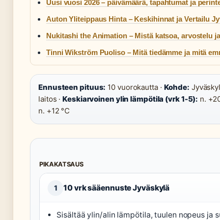
Uusi vuosi 2026 – päivämäärä, tapahtumat ja perint
Auton Yliteippaus Hinta – Keskihinnat ja Vertailu J
Nukitashi the Animation – Mistä katsoa, arvostelu j
Tinni Wikström Puoliso – Mitä tiedämme ja mitä e
Ennusteen pituus:
10 vuorokautta ·
Kohde:
Jyväskyl
laitos ·
Keskiarvoinen ylin lämpötila (vrk 1-5):
n. +20
n. +12 °C
PIKAKATSAUS
10 vrk sääennuste Jyväskylä
1
Sisältää ylin/alin lämpötila, tuulen nopeus ja