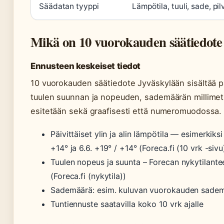
Säädatan tyyppi
Lämpötila, tuuli, sade, pil
Mikä on 10 vuorokauden säätiedote
Ennusteen keskeiset tiedot
10 vuorokauden säätiedote Jyväskylään sisältää pä
tuulen suunnan ja nopeuden, sademäärän millimet
esitetään sekä graafisesti että numeromuodossa.
Päivittäiset ylin ja alin lämpötila — esimerki
+14° ja 6.6. +19° / +14° (Foreca.fi (10 vrk -sivu
Tuulen nopeus ja suunta – Forecan nykytilant
(Foreca.fi (nykytila))
Sademäärä: esim. kuluvan vuorokauden sademä
Tuntiennuste saatavilla koko 10 vrk ajalle