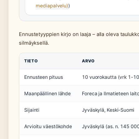
mediapalvelu)
)
Ennustetyyppien kirjo on laaja – alla oleva tauluk
silmäyksellä.
TIETO
ARVO
Ennusteen pituus
10 vuorokautta (vrk 1-10
Maanpäällinen lähde
Foreca ja Ilmatieteen lait
Sijainti
Jyväskylä, Keski-Suomi
Arvioitu väestökohde
Jyväskylä (as. n. 145 00