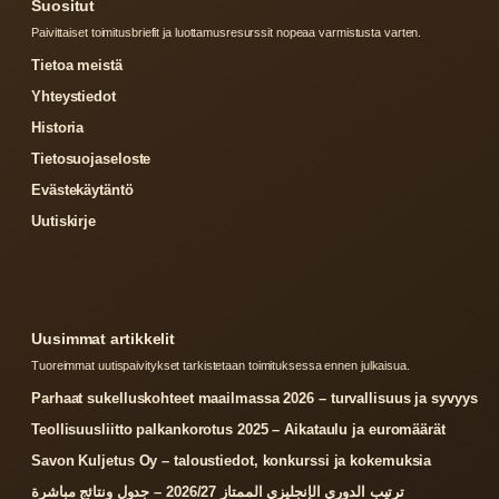
Suositut
Paivittaiset toimitusbriefit ja luottamusresurssit nopeaa varmistusta varten.
Tietoa meistä
Yhteystiedot
Historia
Tietosuojaseloste
Evästekäytäntö
Uutiskirje
Uusimmat artikkelit
Tuoreimmat uutispaivitykset tarkistetaan toimituksessa ennen julkaisua.
Parhaat sukelluskohteet maailmassa 2026 – turvallisuus ja syvyys
Teollisuusliitto palkankorotus 2025 – Aikataulu ja euromäärät
Savon Kuljetus Oy – taloustiedot, konkurssi ja kokemuksia
ترتيب الدوري الإنجليزي الممتاز 2026/27 – جدول ونتائج مباشرة