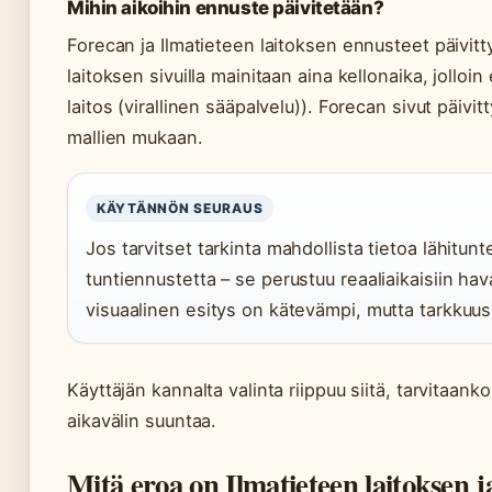
Mihin aikoihin ennuste päivitetään?
Forecan ja Ilmatieteen laitoksen ennusteet päivitt
laitoksen sivuilla mainitaan aina kellonaika, jolloi
laitos (virallinen sääpalvelu)). Forecan sivut päiv
mallien mukaan.
KÄYTÄNNÖN SEURAUS
Jos tarvitset tarkinta mahdollista tietoa lähitunt
tuntiennustetta – se perustuu reaaliaikaisiin hav
visuaalinen esitys on kätevämpi, mutta tarkkuu
Käyttäjän kannalta valinta riippuu siitä, tarvitaanko
aikavälin suuntaa.
Mitä eroa on Ilmatieteen laitoksen 