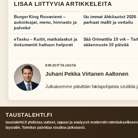
LISAA LIITTYVIA ARTIKKELEITA
Burger King Rovaniemi –
Uu immat ähköautot 2026 
aukioloajat, menu, hinnasto ja
parhaat mallit ja vertailu
palvelut
eTasku – Kuitit, matkalaskut ja
Sää Orimattila 10 vrk – Ta
dokumentit haltuun helposti
sääennuste 10 päivää
KIRJOITTAJASTA
Juhani Pekka Virtanen Aaltonen
Julkaisemme päivittäin faktapohjaista sisältöä ja
TAUSTALEHTI.FI
taustalehti.fi yhdistaa uutiset, oppaat ja analyysit moderniin toimitukselliseen
layoutiin. Toimitus paivittaa sisaltoa jatkuvasti.