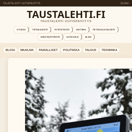
TAUSTALEHTI UUTISPAIVITYS
SUOMI
TAUSTALEHTI.FI
TAUSTALEHTI UUTISPAIVITYS
ETUSIVU
TIETOA MEISTÄ
YHTEYSTIEDOT
HISTORIA
TIETOSUOJASELOSTE
EVÄSTEKÄYTÄNTÖ
UUTISKIRJE
BLOGI
BLOGI
MAAILMA
PAIKALLISET
POLITIIKKA
TALOUS
TEKNIIKKA