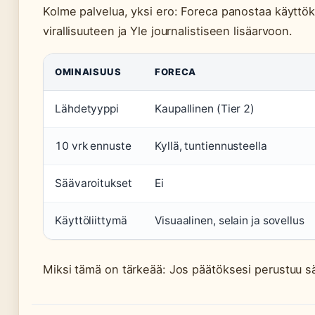
Kolme palvelua, yksi ero: Foreca panostaa käyttö
virallisuuteen ja Yle journalistiseen lisäarvoon.
OMINAISUUS
FORECA
Lähdetyyppi
Kaupallinen (Tier 2)
10 vrk ennuste
Kyllä, tuntiennusteella
Säävaroitukset
Ei
Käyttöliittymä
Visuaalinen, selain ja sovellus
Miksi tämä on tärkeää: Jos päätöksesi perustuu s