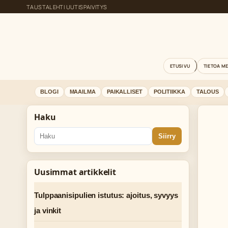
TAUSTALEHTI UUTISPAIVITYS
ETUSIVU
TIETOA M
BLOGI
MAAILMA
PAIKALLISET
POLITIIKKA
TALOUS
Haku
Siirry
Uusimmat artikkelit
Tulppaanisipulien istutus: ajoitus, syvyys
ja vinkit