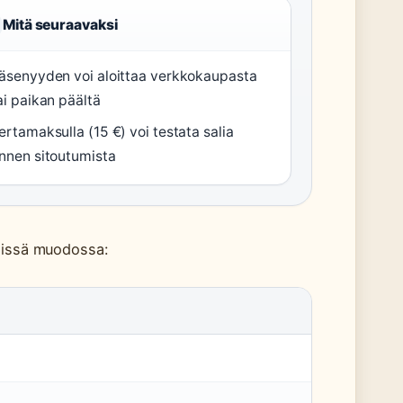
Mitä seuraavaksi
äsenyyden voi aloittaa verkkokaupasta
ai paikan päältä
ertamaksulla (15 €) voi testata salia
nnen sitoutumista
viissä muodossa: