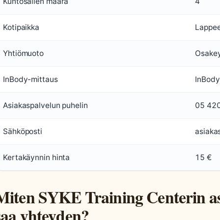
Kuntosalien määrä
4
Kotipaikka
Lappee
Yhtiömuoto
Osakey
InBody-mittaus
InBody
Asiakaspalvelun puhelin
05 42
Sähköposti
asiaka
Kertakäynnin hinta
15 €
Miten SYKE Training Centerin a
saa yhteyden?