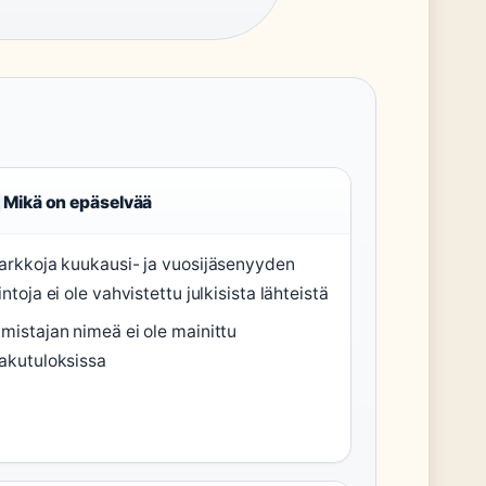
Mikä on epäselvää
arkkoja kuukausi- ja vuosijäsenyyden
intoja ei ole vahvistettu julkisista lähteistä
mistajan nimeä ei ole mainittu
akutuloksissa