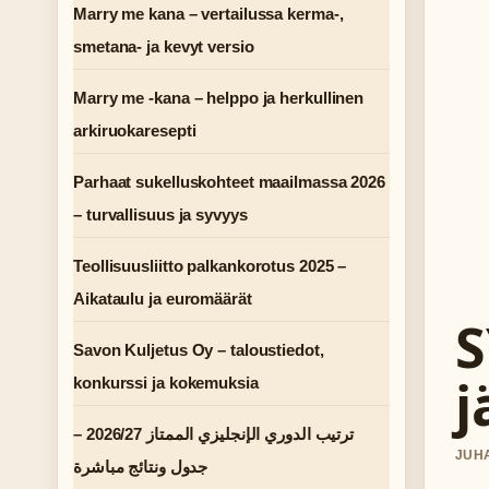
Marry me kana – vertailussa kerma-,
smetana- ja kevyt versio
Marry me -kana – helppo ja herkullinen
arkiruokaresepti
Parhaat sukelluskohteet maailmassa 2026
– turvallisuus ja syvyys
Teollisuusliitto palkankorotus 2025 –
Aikataulu ja euromäärät
S
Savon Kuljetus Oy – taloustiedot,
j
konkurssi ja kokemuksia
ترتيب الدوري الإنجليزي الممتاز 2026/27 –
JUHA
جدول ونتائج مباشرة