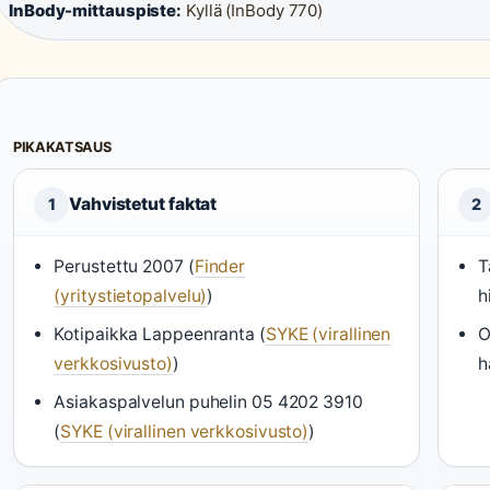
InBody-mittauspiste:
Kyllä (InBody 770)
PIKAKATSAUS
Vahvistetut faktat
1
2
Perustettu 2007 (
Finder
T
(yritystietopalvelu)
)
h
Kotipaikka Lappeenranta (
SYKE (virallinen
O
verkkosivusto)
)
h
Asiakaspalvelun puhelin 05 4202 3910
(
SYKE (virallinen verkkosivusto)
)