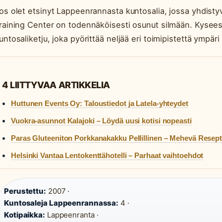
os olet etsinyt Lappeenrannasta kuntosalia, jossa yhdisty
raining Center on todennäköisesti osunut silmään. Kysees
untosaliketju, joka pyörittää neljää eri toimipistettä ympär
4 LIITTYVAA ARTIKKELIA
Huttunen Events Oy: Taloustiedot ja Latela-yhteydet
Vuokra-asunnot Kalajoki – Löydä uusi kotisi nopeasti
Paras Gluteeniton Porkkanakakku Pellillinen – Mehevä Resepti
Helsinki Vantaa Lentokenttähotelli – Parhaat vaihtoehdot
Perustettu:
2007 ·
Kuntosaleja Lappeenrannassa:
4 ·
Kotipaikka:
Lappeenranta ·