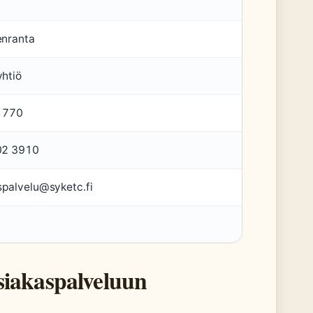
nranta
htiö
 770
02 3910
spalvelu@syketc.fi
siakaspalveluun