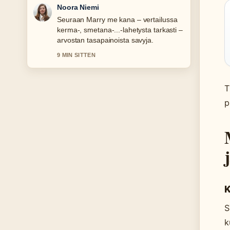
Noora Niemi
Seuraan Marry me kana – vertailussa
kerma-, smetana-...-lahetysta tarkasti –
arvostan tasapainoista savyja.
9 MIN SITTEN
T
p
K
S
k