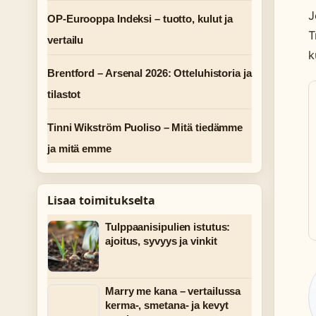
J
OP-Eurooppa Indeksi – tuotto, kulut ja
T
vertailu
k
Brentford – Arsenal 2026: Otteluhistoria ja
tilastot
Tinni Wikström Puoliso – Mitä tiedämme
ja mitä emme
Lisaa toimitukselta
Tulppaanisipulien istutus:
ajoitus, syvyys ja vinkit
Marry me kana – vertailussa
kerma-, smetana- ja kevyt