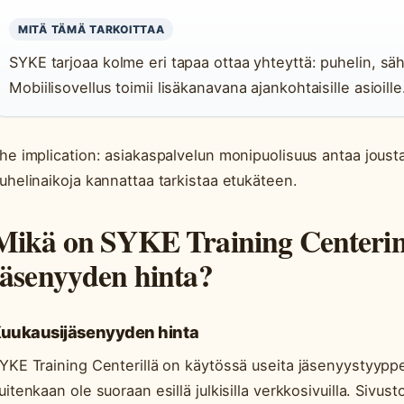
MITÄ TÄMÄ TARKOITTAA
SYKE tarjoaa kolme eri tapaa ottaa yhteyttä: puhelin, säh
Mobiilisovellus toimii lisäkanavana ajankohtaisille asioille
he implication: asiakaspalvelun monipuolisuus antaa joustav
uhelinaikoja kannattaa tarkistaa etukäteen.
Mikä on SYKE Training Centerin 
jäsenyyden hinta?
uukausijäsenyyden hinta
YKE Training Centerillä on käytössä useita jäsenyystyyppej
uitenkaan ole suoraan esillä julkisilla verkkosivuilla. Sivu