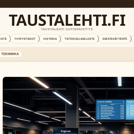
TAUSTALEHTI.FI
TAUSTALEHTI UUTISPAIVITYS
EISTÄ
YHTEYSTIEDOT
HISTORIA
TIETOSUOJASELOSTE
EVÄSTEKÄYTÄNTÖ
TEKNIIKKA