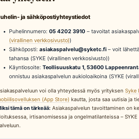
uhelin- ja sähköpostiyhteystiedot
Puhelinnumero:
05 4202 3910
– tavoitat asiakaspal
(virallinen verkkosivusto)
)
Sähköposti:
asiakaspalvelu@syketc.fi
– voit lähet
tahansa (SYKE (virallinen verkkosivusto))
Käyntiosoite:
Teollisuuskatu 1, 53600 Lappeenrant
onnistuu asiakaspalvelun aukioloaikoina (SYKE (virall
siakaspalveluun voi olla yhteydessä myös yrityksen
Syke 
obiilisovelluksen (App Store)
kautta, josta saa uutisia ja ti
iksi tämä on tärkeää:
Asiakaspalvelun tavoittaminen on k
loituksessa, irtisanomisessa ja ongelmatilanteissa – SY
alveluun.