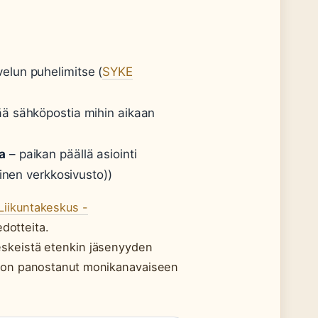
velun puhelimitse (
SYKE
tää sähköpostia mihin aikaan
a
– paikan päällä asiointi
inen verkkosivusto))
Liikuntakeskus -
edotteita.
eskeistä etenkin jäsenyyden
KE on panostanut monikanavaiseen