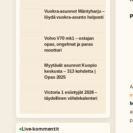
Vuokra-asunnot Mäntyharju –
P
löydä vuokra-asunto helposti
Volvo V70 mk1 – ostajan
opas, ongelmat ja paras
moottori
Myytävät asunnot Kuopio
keskusta – 313 kohdetta |
Opas 2025
A
Victoria 1 esiintyjät 2026 –
m
täydellinen viihdekalenteri
M
a
p
Live-kommentit