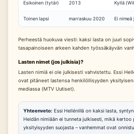
Esikoinen (tytär)
2013
Kyllä (Wi
Toinen lapsi
marraskuu 2020
Ei nimeä 
Perheestä huokuva viesti: kaksi lasta on juuri sop
tasapainoiseen arkeen kahden työssäkäyvän va
Lasten nimet (jos julkisia)?
Lasten nimiä ei ole julkisesti vahvistettu. Essi He
ovat pitäneet lastensa henkilöllisyyden yksityisenä
mediassa (MTV Uutiset).
Yhteenveto:
Essi Hellénillä on kaksi lasta, synty
Heidän nimiään ei tunneta julkisesti, mikä kertoo 
yksityisyyden suojasta – vanhemmat ovat onnistu