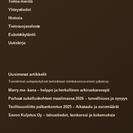
Tietoa meistä
Yhteystiedot
Historia
Tietosuojaseloste
Evästekäytäntö
Uutiskirje
Uusimmat artikkelit
Tuoreimmat uutispaivitykset tarkistetaan toimituksessa ennen julkaisua.
Marry me -kana – helppo ja herkullinen arkiruokaresepti
Parhaat sukelluskohteet maailmassa 2026 – turvallisuus ja syvyys
Teollisuusliitto palkankorotus 2025 – Aikataulu ja euromäärät
Savon Kuljetus Oy – taloustiedot, konkurssi ja kokemuksia