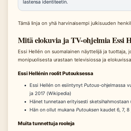
lastensa identiteetin.
Tämä linja on yhä harvinaisempi julkisuuden henk
Mitä elokuvia ja TV-ohjelmia Essi H
Essi Hellén on suomalainen näyttelijä ja tuottaja, 
monipuolisesta urastaan televisiossa ja elokuvissa
Essi Hellénin roolit Putouksessa
Essi Hellén on esiintynyt
Putous
-ohjelmassa v
ja 2017 (Wikipedia)
Hänet tunnetaan erityisesti sketsihahmostaan 
Hän on ollut mukana
Putouksen
kaudet 6, 7, 8 
Muita tunnettuja rooleja