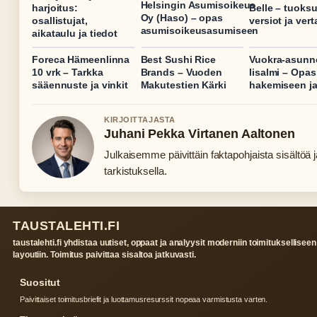
Helsingin Asumisoikeus
harjoitus:
Belle – tuoksu
Oy (Haso) – opas
osallistujat,
versiot ja vert
asumisoikeusasumiseen
aikataulu ja tiedot
Foreca Hämeenlinna
Best Sushi Rice
Vuokra-asunn
10 vrk – Tarkka
Brands – Vuoden
Iisalmi – Opas
sääennuste ja vinkit
Makutestien Kärki
hakemiseen ja
KIRJOITTAJASTA
Juhani Pekka Virtanen Aaltonen
Julkaisemme päivittäin faktapohjaista sisältöä ja
tarkistuksella.
TAUSTALEHTI.FI
taustalehti.fi yhdistaa uutiset, oppaat ja analyysit moderniin toimitukselliseen
layoutiin. Toimitus paivittaa sisaltoa jatkuvasti.
Suositut
Paivittaiset toimitusbriefit ja luottamusresurssit nopeaa varmistusta varten.