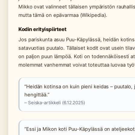
Mikko ovat valinneet tällaisen ympäristön rauhalli
mutta tämä on epävarmaa (Wikipedia).
Kodin erityispiirteet
Jos pariskunta asuu Puu-Käpylässä, heidän kotin
satavuotias puutalo. Tällaiset kodit ovat usein tilavi
on paljon puun lämpöä. Koti on todennäköisesti at
molemmat vanhemmat voivat toteuttaa luovaa työ
”Heidän kotinsa on kuin pieni keidas – puutalo, j
hengittää.”
– Seiska-artikkeli (6.12.2025)
”Essi ja Mikon koti Puu-Käpylässä on ateljeekoti