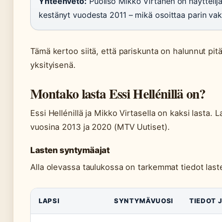
Yhteenveto:
Puoliso Mikko Virtanen on näyttelijä,
kestänyt vuodesta 2011 – mikä osoittaa parin vak
Tämä kertoo siitä, että pariskunta on halunnut pi
yksityisenä.
Montako lasta Essi Hellénillä on?
Essi Hellénillä ja Mikko Virtasella on kaksi lasta.
vuosina 2013 ja 2020 (MTV Uutiset).
Lasten syntymäajat
Alla olevassa taulukossa on tarkemmat tiedot last
LAPSI
SYNTYMÄVUOSI
TIEDOT J