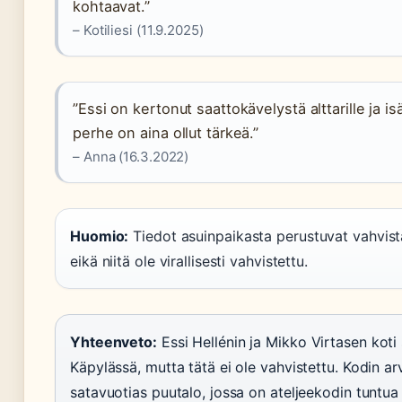
kohtaavat.”
– Kotiliesi (11.9.2025)
”Essi on kertonut saattokävelystä alttarille ja i
perhe on aina ollut tärkeä.”
– Anna (16.3.2022)
Huomio:
Tiedot asuinpaikasta perustuvat vahvista
eikä niitä ole virallisesti vahvistettu.
Yhteenveto:
Essi Hellénin ja Mikko Virtasen koti 
Käpylässä, mutta tätä ei ole vahvistettu. Kodin ar
satavuotias puutalo, jossa on ateljeekodin tuntu