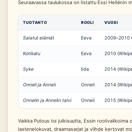
Seuraavassa taulukossa on listattu Essi Hellénin m
TUOTANTO
ROOLI
VUOSI
Salatut elämät
Eeva
2009–2010 (
Kotikatu
Eeva
2010 (Wikip
Syke
Iida
2014 (Wikip
Onneli ja Anneli
Onneli
2014 (Wikip
Onnelin ja Annelin talvi
Onneli
2015 (Wikip
Vaikka Putous toi julkisuutta, Essin roolivalikoima o
lastenelokuvat, draamasarjat ja viihde kertovat mo