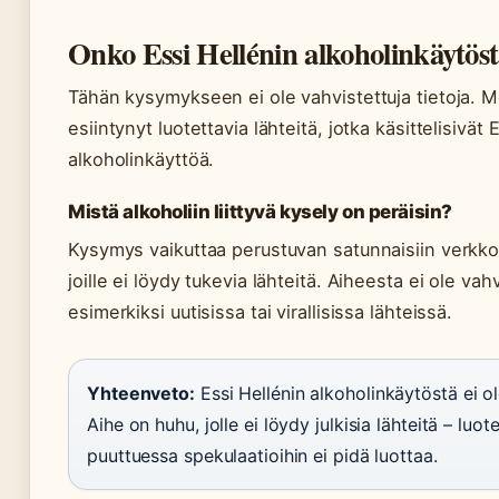
Onko Essi Hellénin alkoholinkäytöstä
Tähän kysymykseen ei ole vahvistettuja tietoja. M
esiintynyt luotettavia lähteitä, jotka käsittelisivät 
alkoholinkäyttöä.
Mistä alkoholiin liittyvä kysely on peräisin?
Kysymys vaikuttaa perustuvan satunnaisiin verkkoh
joille ei löydy tukevia lähteitä. Aiheesta ei ole vahv
esimerkiksi uutisissa tai virallisissa lähteissä.
Yhteenveto:
Essi Hellénin alkoholinkäytöstä ei ole
Aihe on huhu, jolle ei löydy julkisia lähteitä – luo
puuttuessa spekulaatioihin ei pidä luottaa.