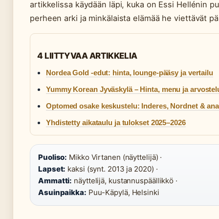
artikkelissa käydään läpi, kuka on Essi Hellénin pu
perheen arki ja minkälaista elämää he viettävät p
4 LIITTYVAA ARTIKKELIA
Nordea Gold -edut: hinta, lounge-pääsy ja vertailu
Yummy Korean Jyväskylä – Hinta, menu ja arvostel
Optomed osake keskustelu: Inderes, Nordnet & ana
Yhdistetty aikataulu ja tulokset 2025–2026
Puoliso:
Mikko Virtanen (näyttelijä) ·
Lapset:
kaksi (synt. 2013 ja 2020) ·
Ammatti:
näyttelijä, kustannuspäällikkö ·
Asuinpaikka:
Puu-Käpylä, Helsinki