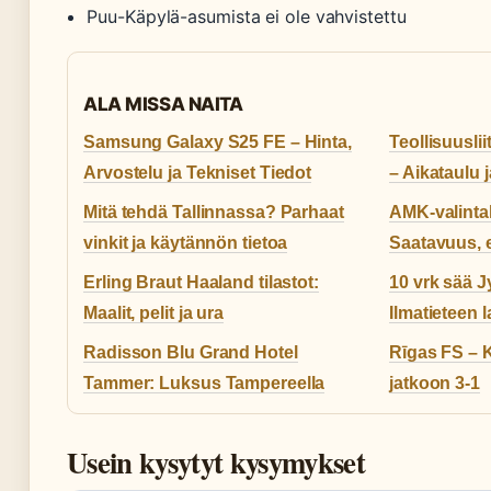
Puu-Käpylä-asumista ei ole vahvistettu
ALA MISSA NAITA
Samsung Galaxy S25 FE – Hinta,
Teollisuusli
Arvostelu ja Tekniset Tiedot
– Aikataulu 
Mitä tehdä Tallinnassa? Parhaat
AMK-valinta
vinkit ja käytännön tietoa
Saatavuus, e
Erling Braut Haaland tilastot:
10 vrk sää J
Maalit, pelit ja ura
Ilmatieteen l
Radisson Blu Grand Hotel
Rīgas FS – 
Tammer: Luksus Tampereella
jatkoon 3-1
Usein kysytyt kysymykset