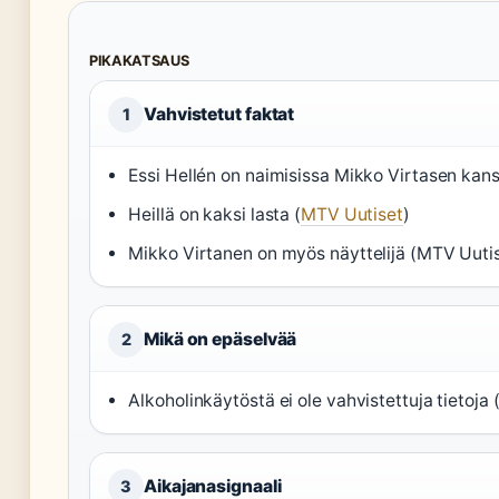
PIKAKATSAUS
Vahvistetut faktat
1
Essi Hellén on naimisissa Mikko Virtasen kans
Heillä on kaksi lasta (
MTV Uutiset
)
Mikko Virtanen on myös näyttelijä (MTV Uutis
Mikä on epäselvää
2
Alkoholinkäytöstä ei ole vahvistettuja tietoja
Aikajanasignaali
3