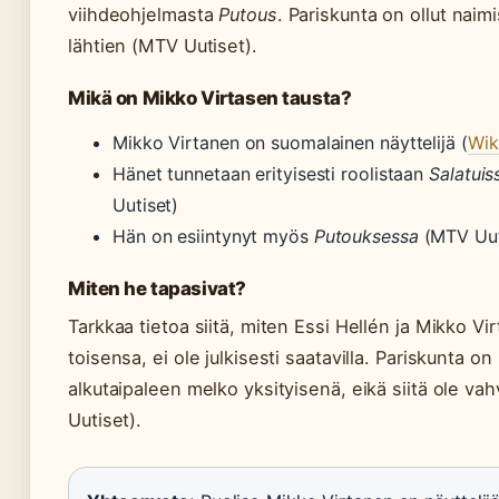
viihdeohjelmasta
Putous
. Pariskunta on ollut nai
lähtien (MTV Uutiset).
Mikä on Mikko Virtasen tausta?
Mikko Virtanen on suomalainen näyttelijä (
Wik
Hänet tunnetaan erityisesti roolistaan
Salatuis
Uutiset)
Hän on esiintynyt myös
Putouksessa
(MTV Uut
Miten he tapasivat?
Tarkkaa tietoa siitä, miten Essi Hellén ja Mikko Vi
toisensa, ei ole julkisesti saatavilla. Pariskunta o
alkutaipaleen melko yksityisenä, eikä siitä ole vah
Uutiset).