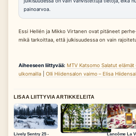
julkisuudessa on vain vahvistettuja tietoja, eikä h
painoarvoa.
Essi Hellén ja Mikko Virtanen ovat pitäneet perh
mikä tarkoittaa, että julkisuudessa on vain rajoitetu
Aiheeseen liittyvää:
MTV Katsomo Salatut elämät –
ulkomailla
|
Olli Hiidensalon vaimo – Elisa Hiidensa
LISAA LIITTYVIA ARTIKKELEITA
Lively Sentry 25 -
Lancôme La V