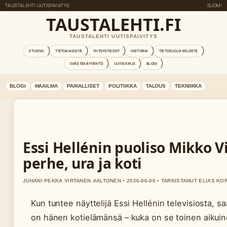
TAUSTALEHTI UUTISPAIVITYS
SUOMI
TAUSTALEHTI.FI
TAUSTALEHTI UUTISPAIVITYS
ETUSIVU
TIETOA MEISTÄ
YHTEYSTIEDOT
HISTORIA
TIETOSUOJASELOSTE
EVÄSTEKÄYTÄNTÖ
UUTISKIRJE
BLOGI
BLOGI
MAAILMA
PAIKALLISET
POLITIIKKA
TALOUS
TEKNIIKKA
Essi Hellénin puoliso Mikko V
perhe, ura ja koti
JUHANI PEKKA VIRTANEN AALTONEN • 2026-06-06 • TARKISTANUT ELIAS K
Kun tuntee näyttelijä Essi Hellénin televisiosta, sa
on hänen kotielämänsä – kuka on se toinen aikui