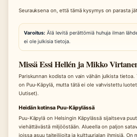
Seurauksena on, että tämä kysymys on parasta jät
Varoitus:
Älä levitä perättömiä huhuja ilman lähd
ei ole julkisia tietoja.
Missä Essi Hellén ja Mikko Virtane
Pariskunnan kodista on vain vähän julkista tietoa. 
on Puu-Käpylä, mutta tätä ei ole vahvistettu luote
Uutiset).
Heidän kotinsa Puu-Käpylässä
Puu-Käpylä on Helsingin Käpylässä sijaitseva puut
viehättävästä miljööstään. Alueella on paljon satav
joissa asuu taiteilijoita ja kulttuurialan ihmisiä. On 