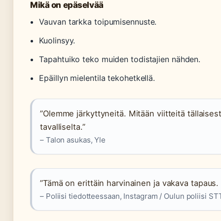
Mikä on epäselvää
Vauvan tarkka toipumisennuste.
Kuolinsyy.
Tapahtuiko teko muiden todistajien nähden.
Epäillyn mielentila tekohetkellä.
”Olemme järkyttyneitä. Mitään viitteitä tällaisest
tavalliselta.”
– Talon asukas, Yle
”Tämä on erittäin harvinainen ja vakava tapaus.
– Poliisi tiedotteessaan, Instagram / Oulun poliisi ST