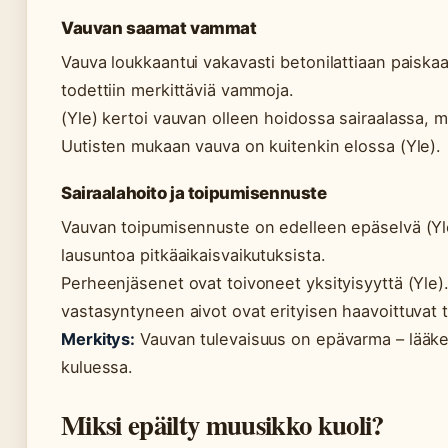
Vauvan saamat vammat
Vauva loukkaantui vakavasti betonilattiaan paiska
todettiin merkittäviä vammoja.
(Yle) kertoi vauvan olleen hoidossa sairaalassa, mut
Uutisten mukaan vauva on kuitenkin elossa (Yle).
Sairaalahoito ja toipumisennuste
Vauvan toipumisennuste on edelleen epäselvä (Yle)
lausuntoa pitkäaikaisvaikutuksista.
Perheenjäsenet ovat toivoneet yksityisyyttä (Yle).
vastasyntyneen aivot ovat erityisen haavoittuvat täl
Merkitys:
Vauvan tulevaisuus on epävarma – lääket
kuluessa.
Miksi epäilty muusikko kuoli?