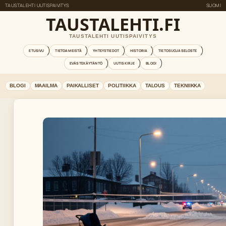
TAUSTALEHTI UUTISPAIVITYS
SUOMI
TAUSTALEHTI.FI
TAUSTALEHTI UUTISPAIVITYS
ETUSIVU
TIETOA MEISTÄ
YHTEYSTIEDOT
HISTORIA
TIETOSUOJASELOSTE
EVÄSTEKÄYTÄNTÖ
UUTISKIRJE
BLOGI
BLOGI
MAAILMA
PAIKALLISET
POLITIIKKA
TALOUS
TEKNIIKKA