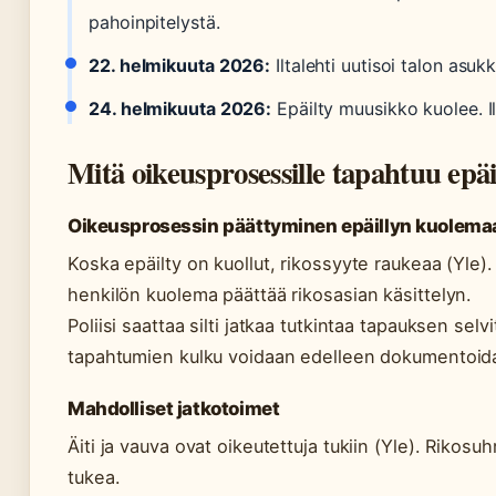
pahoinpitelystä.
22. helmikuuta 2026:
Iltalehti uutisoi talon asuk
24. helmikuuta 2026:
Epäilty muusikko kuolee. I
Mitä oikeusprosessille tapahtuu epä
Oikeusprosessin päättyminen epäillyn kuolema
Koska epäilty on kuollut, rikossyyte raukeaa (Yle
henkilön kuolema päättää rikosasian käsittelyn.
Poliisi saattaa silti jatkaa tutkintaa tapauksen selv
tapahtumien kulku voidaan edelleen dokumentoid
Mahdolliset jatkotoimet
Äiti ja vauva ovat oikeutettuja tukiin (Yle). Rikosuh
tukea.