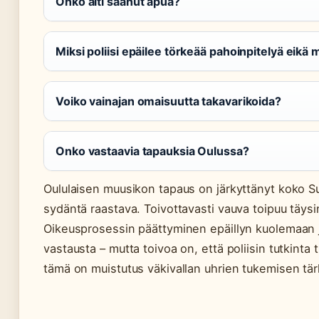
Onko äiti saanut apua?
Miksi poliisi epäilee törkeää pahoinpitelyä eikä
Voiko vainajan omaisuutta takavarikoida?
Onko vastaavia tapauksia Oulussa?
Oululaisen muusikon tapaus on järkyttänyt koko 
sydäntä raastava. Toivottavasti vauva toipuu täysin
Oikeusprosessin päättyminen epäillyn kuolemaan 
vastausta – mutta toivoa on, että poliisin tutkinta 
tämä on muistutus väkivallan uhrien tukemisen tä