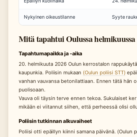
Epäillyn kuolinaika
24. helmik
Nykyinen oikeustilanne
Syyte raukea
Mitä tapahtui Oulussa helmikuussa
Tapahtumapaikka ja -aika
20. helmikuuta 2026 Oulun kerrostalon rappukäytäv
kaupunkia. Poliisin mukaan
(Oulun poliisi STT)
epäi
vanhan vauvansa betonilattiaan. Ennen tätä hän o
puolisoaan.
Vauva oli täysin terve ennen tekoa. Sukulaiset kert
mikään ei viitannut siihen, että perheessä olisi oll
Poliisin tutkinnan alkuvaiheet
Poliisi otti epäillyn kiinni samana päivänä. (Oulun 