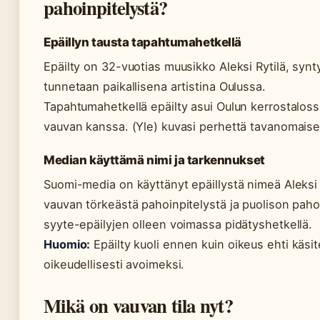
pahoinpitelystä?
Epäillyn tausta tapahtumahetkellä
Epäilty on 32-vuotias muusikko Aleksi Rytilä, syn
tunnetaan paikallisena artistina Oulussa.
Tapahtumahetkellä epäilty asui Oulun kerrostalos
vauvan kanssa. (Yle) kuvasi perhettä tavanomaisek
Median käyttämä nimi ja tarkennukset
Suomi-media on käyttänyt epäillystä nimeä Aleksi R
vauvan törkeästä pahoinpitelystä ja puolison paho
syyte-epäilyjen olleen voimassa pidätyshetkellä.
Huomio:
Epäilty kuoli ennen kuin oikeus ehti käsit
oikeudellisesti avoimeksi.
Mikä on vauvan tila nyt?