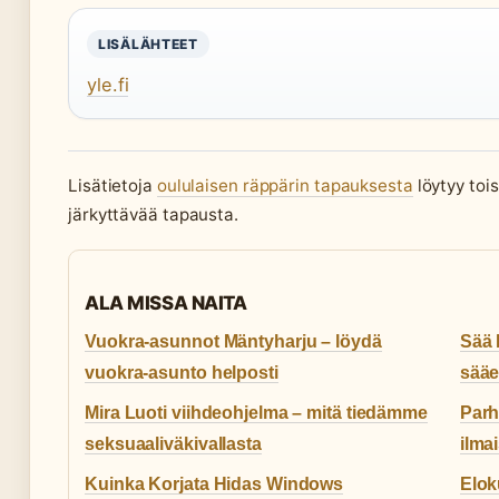
LISÄLÄHTEET
yle.fi
Lisätietoja
oululaisen räppärin tapauksesta
löytyy tois
järkyttävää tapausta.
ALA MISSA NAITA
Vuokra-asunnot Mäntyharju – löydä
Sää 
vuokra-asunto helposti
sääe
Mira Luoti viihdeohjelma – mitä tiedämme
Parh
seksuaaliväkivallasta
ilma
Kuinka Korjata Hidas Windows
Elok