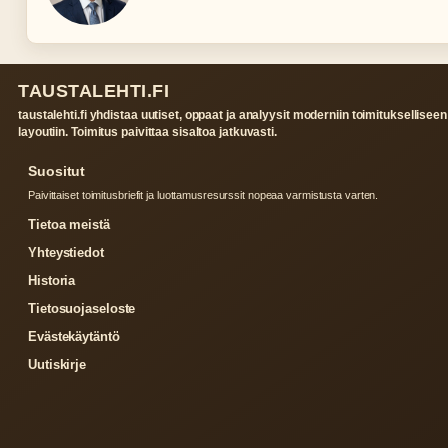
TAUSTALEHTI.FI
taustalehti.fi yhdistaa uutiset, oppaat ja analyysit moderniin toimitukselliseen
layoutiin. Toimitus paivittaa sisaltoa jatkuvasti.
Suositut
Paivittaiset toimitusbriefit ja luottamusresurssit nopeaa varmistusta varten.
Tietoa meistä
Yhteystiedot
Historia
Tietosuojaseloste
Evästekäytäntö
Uutiskirje