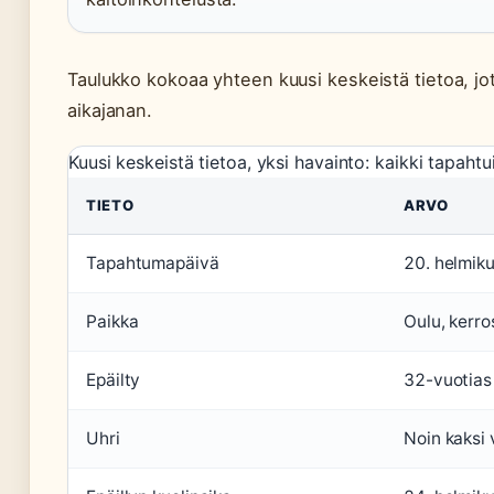
Taulukko kokoaa yhteen kuusi keskeistä tietoa, jot
aikajanan.
Kuusi keskeistä tietoa, yksi havainto: kaikki tapaht
TIETO
ARVO
Tapahtumapäivä
20. helmik
Paikka
Oulu, kerr
Epäilty
32-vuotias 
Uhri
Noin kaksi