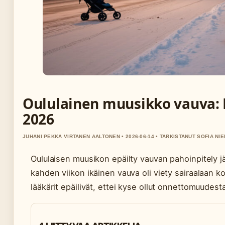
Oululainen muusikko vauva: 
2026
JUHANI PEKKA VIRTANEN AALTONEN • 2026-06-14 • TARKISTANUT SOFIA NIE
Oululaisen muusikon epäilty vauvan pahoinpitely j
kahden viikon ikäinen vauva oli viety sairaalaan k
lääkärit epäilivät, ettei kyse ollut onnettomuudest