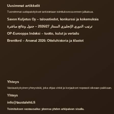
Uusimmat artikkelit
Tuoreimmat uutispaivitykset tarkistetaan toimituksessa ennen julkaisua.
Savon Kuljetus Oy – taloustiedot, konkurssi ja kokemuksia
ترتيب الدوري الإنجليزي الممتاز 2026/27 – جدول ونتائج مباشرة
OP-Eurooppa Indeksi – tuotto, kulut ja vertailu
Brentford – Arsenal 2026: Otteluhistoria ja tilastot
Yhteys
Vastauskykyinen yhteystiski, joka ohjaa vinkit ja korjaukset nopeasti oikeaan paikkaan.
Yhteys
info@taustalehti.fi
Toimituksen vastausaika: yleensa yhden arkipaivan sisalla.