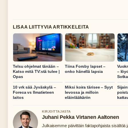
LISAA LIITTYVIA ARTIKKELEITA
Telsu ohjelmat tänään –
Tiina Forsby lapset –
Vuok
Katso mitä TV:stä tulee |
onko hänellä lapsia
– löy
Opas
Sotk
10 vrk sää Jyväskylä –
Miksi koira tärisee – Syyt
Sijai
Foreca vs Ilmatieteen
levossa ja milloin
poist
laitos
eläinlääkäriin
katta
KIRJOITTAJASTA
Juhani Pekka Virtanen Aaltonen
Julkaisemme päivittäin faktapohjaista sisältöä ja