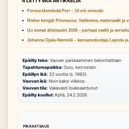
4 LIITTYVAA ARTIKKELIA
Foreca täsmäsää Pori – 15 vrk ennuste
Rieker kengät Prismassa: Valikoima, materiaalit ja v
Uu immat ähköautot 2026 – parhaat mallit ja vertail
Johanna Ojala-Niemelä – kansanedustaja Lapista ja
Epäilty teko:
Vauvan paiskaaminen betonilattiaan ·
Tapahtumapaikka:
Oulu, kerrostalo ·
Epäillyn ikä:
32 vuotta (s. 1993) ·
Vauvan ikä:
Noin kaksi viikkoa ·
Vauvan tila:
Vakavasti loukkaantunut ·
Epäilty kuollut:
Kyllä, 24.2.2026
PIKAKATSAUS