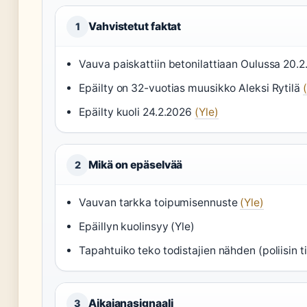
Vahvistetut faktat
1
Vauva paiskattiin betonilattiaan Oulussa 20.
Epäilty on 32-vuotias muusikko Aleksi Rytilä
Epäilty kuoli 24.2.2026
(Yle)
Mikä on epäselvää
2
Vauvan tarkka toipumisennuste
(Yle)
Epäillyn kuolinsyy (Yle)
Tapahtuiko teko todistajien nähden (poliisin ti
Aikajanasignaali
3