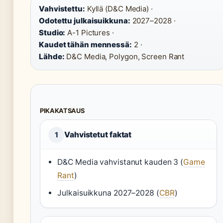
Vahvistettu:
Kyllä (D&C Media) ·
Odotettu julkaisuikkuna:
2027–2028 ·
Studio:
A-1 Pictures ·
Kaudet tähän mennessä:
2 ·
Lähde:
D&C Media, Polygon, Screen Rant
PIKAKATSAUS
Vahvistetut faktat
1
D&C Media vahvistanut kauden 3 (
Game
Rant
)
Julkaisuikkuna 2027–2028 (
CBR
)