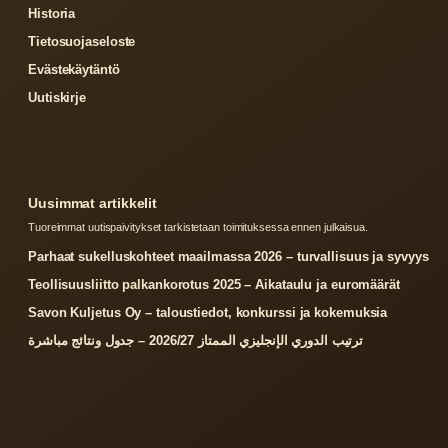
Historia
Tietosuojaseloste
Evästekäytäntö
Uutiskirje
Uusimmat artikkelit
Tuoreimmat uutispaivitykset tarkistetaan toimituksessa ennen julkaisua.
Parhaat sukelluskohteet maailmassa 2026 – turvallisuus ja syvyys
Teollisuusliitto palkankorotus 2025 – Aikataulu ja euromäärät
Savon Kuljetus Oy – taloustiedot, konkurssi ja kokemuksia
ترتيب الدوري الإنجليزي الممتاز 2026/27 – جدول ونتائج مباشرة