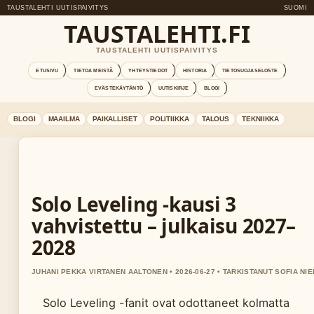
TAUSTALEHTI UUTISPAIVITYS
SUOMI
TAUSTALEHTI.FI
TAUSTALEHTI UUTISPAIVITYS
ETUSIVU
TIETOA MEISTÄ
YHTEYSTIEDOT
HISTORIA
TIETOSUOJASELOSTE
EVÄSTEKÄYTÄNTÖ
UUTISKIRJE
BLOGI
BLOGI
MAAILMA
PAIKALLISET
POLITIIKKA
TALOUS
TEKNIIKKA
Solo Leveling -kausi 3
vahvistettu – julkaisu 2027–
2028
JUHANI PEKKA VIRTANEN AALTONEN • 2026-06-27 • TARKISTANUT SOFIA NIE
Solo Leveling -fanit ovat odottaneet kolmatta