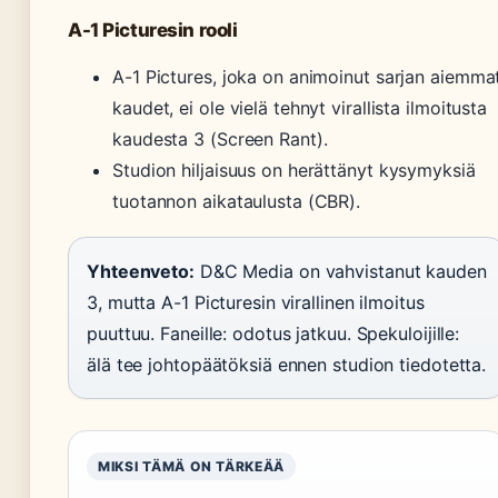
A-1 Picturesin rooli
A-1 Pictures, joka on animoinut sarjan aiemma
kaudet, ei ole vielä tehnyt virallista ilmoitusta
kaudesta 3 (Screen Rant).
Studion hiljaisuus on herättänyt kysymyksiä
tuotannon aikataulusta (CBR).
Yhteenveto:
D&C Media on vahvistanut kauden
3, mutta A-1 Picturesin virallinen ilmoitus
puuttuu. Faneille: odotus jatkuu. Spekuloijille:
älä tee johtopäätöksiä ennen studion tiedotetta.
MIKSI TÄMÄ ON TÄRKEÄÄ