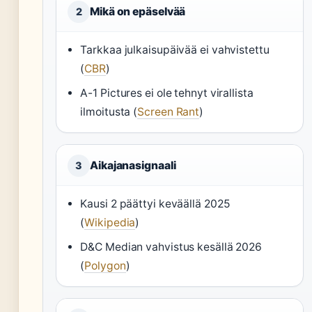
Mikä on epäselvää
2
Tarkkaa julkaisupäivää ei vahvistettu
(
CBR
)
A-1 Pictures ei ole tehnyt virallista
ilmoitusta (
Screen Rant
)
Aikajanasignaali
3
Kausi 2 päättyi keväällä 2025
(
Wikipedia
)
D&C Median vahvistus kesällä 2026
(
Polygon
)