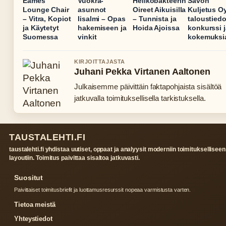
Eames
Vuokra-
Helikobakteerin
Savon
Lounge Chair
asunnot
Oireet Aikuisilla
Kuljetus O
– Vitra, Kopiot
Iisalmi – Opas
– Tunnista ja
taloustiedo
ja Käytetyt
hakemiseen ja
Hoida Ajoissa
konkurssi j
Suomessa
vinkit
kokemuksi
KIRJOITTAJASTA
Juhani Pekka Virtanen Aaltonen
Julkaisemme päivittäin faktapohjaista sisältöä
jatkuvalla toimituksellisella tarkistuksella.
TAUSTALEHTI.FI
taustalehti.fi yhdistaa uutiset, oppaat ja analyysit moderniin toimitukselliseen
layoutiin. Toimitus paivittaa sisaltoa jatkuvasti.
Suositut
Paivittaiset toimitusbriefit ja luottamusresurssit nopeaa varmistusta varten.
Tietoa meistä
Yhteystiedot