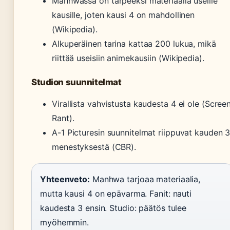
Manhwassa on tarpeeksi materiaalia useille
kausille, joten kausi 4 on mahdollinen
(Wikipedia).
Alkuperäinen tarina kattaa 200 lukua, mikä
riittää useisiin animekausiin (Wikipedia).
Studion suunnitelmat
Virallista vahvistusta kaudesta 4 ei ole (Scree
Rant).
A-1 Picturesin suunnitelmat riippuvat kauden 
menestyksestä (CBR).
Yhteenveto:
Manhwa tarjoaa materiaalia,
mutta kausi 4 on epävarma. Fanit: nauti
kaudesta 3 ensin. Studio: päätös tulee
myöhemmin.