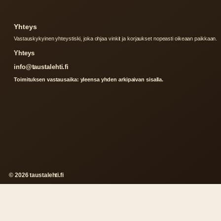
Yhteys
Vastauskykyinen yhteystiski, joka ohjaa vinkit ja korjaukset nopeasti oikeaan paikkaan.
Yhteys
info@taustalehti.fi
Toimituksen vastausaika: yleensa yhden arkipaivan sisalla.
© 2026 taustalehti.fi