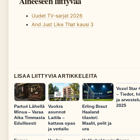
Aiheeseen liittyvää
Uudet TV-sarjat 2026
And Just Like That kausi 3
LISAA LIITTYVIA ARTIKKELEITA
Vozol Star 
– Tiedot, h
ja arvostel
2025
Parturi Lähellä
Vuokra
Erling Braut
Minua – Varaa
asunnot
Haaland
Aika Timmasta
Laitila –
tilastot:
Edullisesti
kattava opas
Maalit, pelit ja
ja vertailu
ura