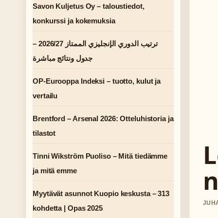
Savon Kuljetus Oy – taloustiedot,
konkurssi ja kokemuksia
ترتيب الدوري الإنجليزي الممتاز 2026/27 –
جدول ونتائج مباشرة
OP-Eurooppa Indeksi – tuotto, kulut ja
vertailu
Brentford – Arsenal 2026: Otteluhistoria ja
tilastot
L
Tinni Wikström Puoliso – Mitä tiedämme
n
ja mitä emme
Myytävät asunnot Kuopio keskusta – 313
JUHA
kohdetta | Opas 2025