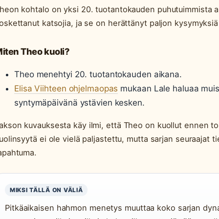
heon kohtalo on yksi 20. tuotantokauden puhutuimmista 
oskettanut katsojia, ja se on herättänyt paljon kysymyksi
iten Theo kuoli?
Theo menehtyi 20. tuotantokauden aikana.
Elisa Viihteen ohjelmaopas
mukaan Lale haluaa muis
syntymäpäivänä ystävien kesken.
akson kuvauksesta käy ilmi, että Theo on kuollut ennen t
uolinsyytä ei ole vielä paljastettu, mutta sarjan seuraajat ti
apahtuma.
MIKSI TÄLLÄ ON VÄLIÄ
Pitkäaikaisen hahmon menetys muuttaa koko sarjan dyn