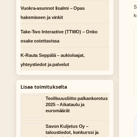
S
Vuokra-asunnot Iisalmi – Opas
k
hakemiseen ja vinkit
Take-Two Interactive (TTWO) – Onko
osake ostettavissa
K-Rauta Seppälä – aukioloajat,
yhteystiedot ja palvelut
Lisaa toimitukselta
Teollisuusliitto palkankorotus
2025 – Aikataulu ja
euromäärät
Savon Kuljetus Oy –
taloustiedot, konkurssi ja