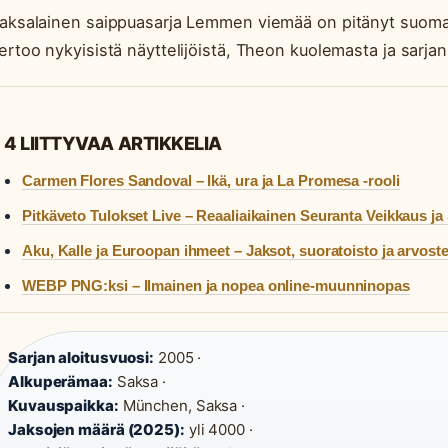
aksalainen saippuasarja Lemmen viemää on pitänyt suomal
ertoo nykyisistä näyttelijöistä, Theon kuolemasta ja sarj
4 LIITTYVAA ARTIKKELIA
Carmen Flores Sandoval – Ikä, ura ja La Promesa -rooli
Pitkäveto Tulokset Live – Reaaliaikainen Seuranta Veikkaus ja
Aku, Kalle ja Euroopan ihmeet – Jaksot, suoratoisto ja arvoste
WEBP PNG:ksi – Ilmainen ja nopea online-muunninopas
Sarjan aloitusvuosi:
2005 ·
Alkuperämaa:
Saksa ·
Kuvauspaikka:
München, Saksa ·
Jaksojen määrä (2025):
yli 4000 ·