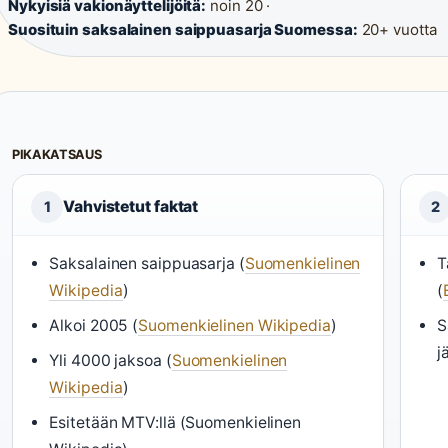
Nykyisiä vakionäyttelijöitä:
noin 20 ·
Suosituin saksalainen saippuasarja Suomessa:
20+ vuotta
PIKAKATSAUS
Vahvistetut faktat
1
2
Saksalainen saippuasarja (
Suomenkielinen
T
Wikipedia
)
(
Alkoi 2005 (
Suomenkielinen Wikipedia
)
S
j
Yli 4000 jaksoa (
Suomenkielinen
Wikipedia
)
Esitetään MTV:llä (Suomenkielinen