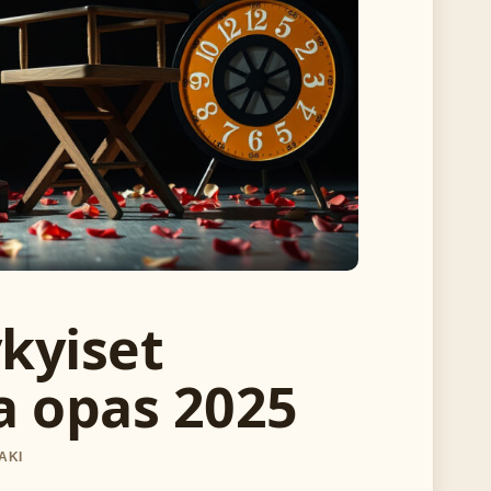
kyiset
va opas 2025
AKI