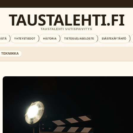
TAUSTALEHTI.FI
TAUSTALEHTI UUTISPAIVITYS
EISTÄ
YHTEYSTIEDOT
HISTORIA
TIETOSUOJASELOSTE
EVÄSTEKÄYTÄNTÖ
TEKNIIKKA