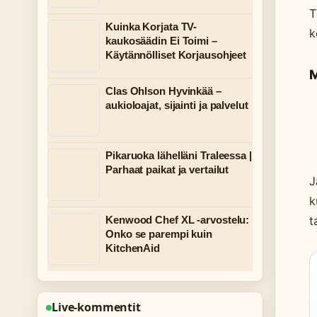
T
Kuinka Korjata TV-
k
kaukosäädin Ei Toimi –
Käytännölliset Korjausohjeet
M
Clas Ohlson Hyvinkää –
aukioloajat, sijainti ja palvelut
Pikaruoka lähelläni Traleessa |
Parhaat paikat ja vertailut
J
k
t
Kenwood Chef XL -arvostelu:
Onko se parempi kuin
KitchenAid
Live-kommentit