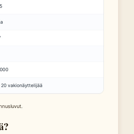
5
sa
V
4000
 20 vakionäyttelijää
nnusluvut.
ä?