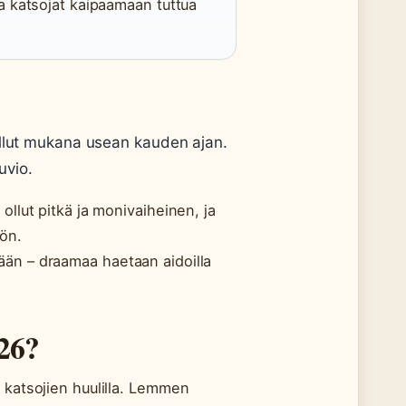
lla katsojat kaipaamaan tuttua
ollut mukana usean kauden ajan.
uvio.
ollut pitkä ja monivaiheinen, ja
ön.
ään – draamaa haetaan aidoilla
26?
 katsojien huulilla. Lemmen