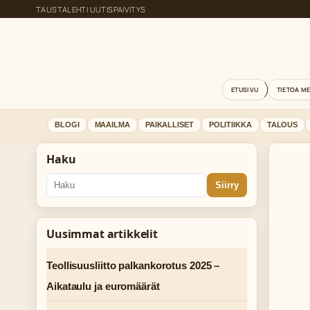
TAUSTALEHTI UUTISPAIVITYS
ETUSIVU
TIETOA M
BLOGI
MAAILMA
PAIKALLISET
POLITIIKKA
TALOUS
Haku
Siirry
Uusimmat artikkelit
Teollisuusliitto palkankorotus 2025 –
Aikataulu ja euromäärät