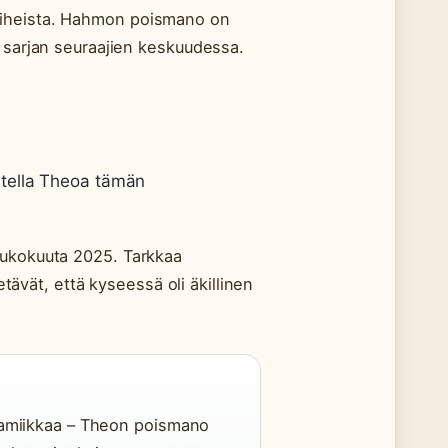
aiheista. Hahmon poismano on
ä sarjan seuraajien keskuudessa.
tella Theoa tämän
oukokuuta 2025. Tarkkaa
etävät, että kyseessä oli äkillinen
amiikkaa – Theon poismano