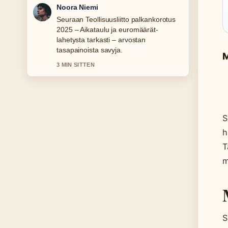
Oskari Lehtinen
Hyvaa taustoitusta aiheesta Savon
Kuljetus Oy – taloustiedot, konkurssi
ja.... Pytkethan taman livesaikeen ajan
tasalla.
M
5 MIN SITTEN
S
h
T
m
S