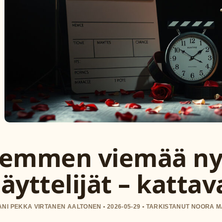
emmen viemää ny
äyttelijät – katta
NI PEKKA VIRTANEN AALTONEN • 2026-05-29 • TARKISTANUT NOORA M