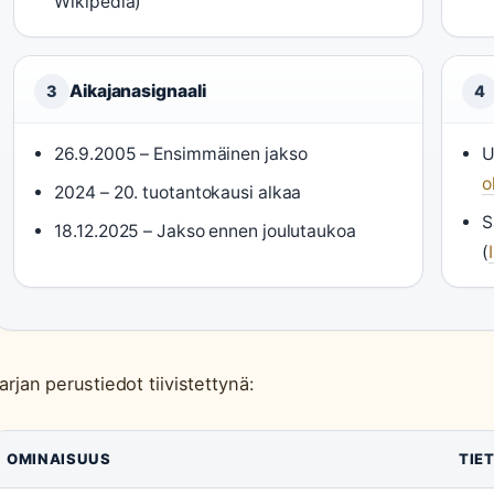
Wikipedia)
Aikajanasignaali
3
4
26.9.2005 – Ensimmäinen jakso
U
o
2024 – 20. tuotantokausi alkaa
S
18.12.2025 – Jakso ennen joulutaukoa
(
arjan perustiedot tiivistettynä:
OMINAISUUS
TIE