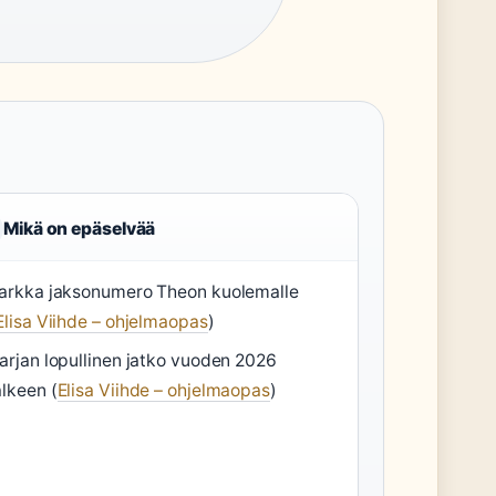
Mikä on epäselvää
arkka jaksonumero Theon kuolemalle
Elisa Viihde – ohjelmaopas
)
arjan lopullinen jatko vuoden 2026
älkeen (
Elisa Viihde – ohjelmaopas
)