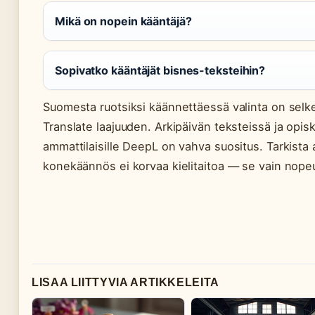
Mikä on nopein kääntäjä?
Sopivatko kääntäjät bisnes-teksteihin?
Suomesta ruotsiksi käännettäessä valinta on selk
Translate laajuuden. Arkipäivän teksteissä ja opis
ammattilaisille DeepL on vahva suositus. Tarkista a
konekäännös ei korvaa kielitaitoa — se vain nope
LISAA LIITTYVIA ARTIKKELEITA