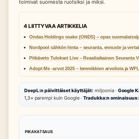
toimivat suomesta ruotsiksi ja miksi.
4 LIITTYVAA ARTIKKELIA
Ondas Holdings osake (ONDS) – opas suomalaissijoi
Nordpool sähkön hinta – seuranta, ennuste ja vertai
Pitkäveto Tulokset Live – Reaaliaikainen Seuranta 
Adopt Me -arvot 2025 – lemmikkien arvolista ja WFL
DeepL:n päivittäiset käyttäjät:
miljoonia ·
Google Kä
1,3× parempi kuin Google ·
Tradukka:n ominaisuus
PIKAKATSAUS