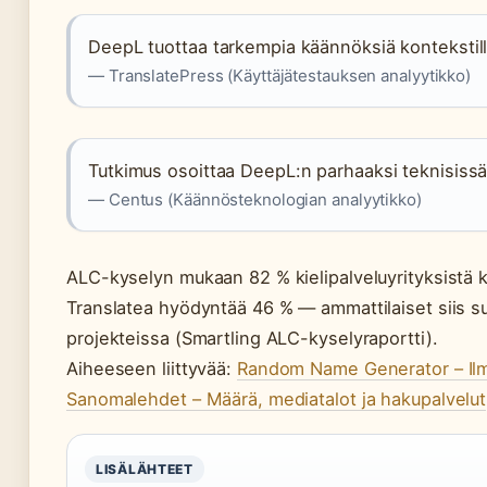
DeepL tuottaa tarkempia käännöksiä kontekstilla 
— TranslatePress (Käyttäjätestauksen analyytikko)
Tutkimus osoittaa DeepL:n parhaaksi teknisiss
— Centus (Käännösteknologian analyytikko)
ALC-kyselyn mukaan 82 % kielipalveluyrityksistä 
Translatea hyödyntää 46 % — ammattilaiset siis s
projekteissa (Smartling ALC-kyselyraportti).
Aiheeseen liittyvää:
Random Name Generator – Ilm
Sanomalehdet – Määrä, mediatalot ja hakupalvelut
LISÄLÄHTEET