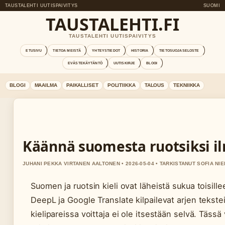
TAUSTALEHTI UUTISPAIVITYS
SUOMI
TAUSTALEHTI.FI
TAUSTALEHTI UUTISPAIVITYS
ETUSIVU
TIETOA MEISTÄ
YHTEYSTIEDOT
HISTORIA
TIETOSUOJASELOSTE
EVÄSTEKÄYTÄNTÖ
UUTISKIRJE
BLOGI
BLOGI
MAAILMA
PAIKALLISET
POLITIIKKA
TALOUS
TEKNIIKKA
Käännä suomesta ruotsiksi il
JUHANI PEKKA VIRTANEN AALTONEN • 2026-05-04 • TARKISTANUT SOFIA NIE
Suomen ja ruotsin kieli ovat läheistä sukua toisil
DeepL ja Google Translate kilpailevat arjen tekstei
kielipareissa voittaja ei ole itsestään selvä. Tässä