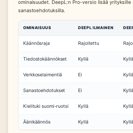
ominaisuudet. DeepL:n Pro-versio lisää yrityksille
sanastoehdotuksilla.
OMINAISUUS
DEEPL ILMAINEN
DEE
Käännösraja
Rajoitettu
Rajo
Tiedostokäännökset
Kyllä
Kyll
Verkkoselaimentiä
Ei
Kyll
Sanastoehdotukset
Ei
Kyllä
Kielituki suomi-ruotsi
Kyllä
Kyll
Äänikäännös
Kyllä
Kyll