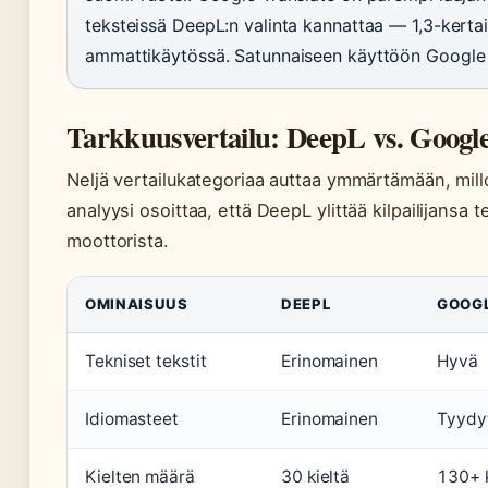
teksteissä DeepL:n valinta kannattaa — 1,3-kerta
ammattikäytössä. Satunnaiseen käyttöön Google to
Tarkkuusvertailu: DeepL vs. Google
Neljä vertailukategoriaa auttaa ymmärtämään, mill
analyysi osoittaa, että DeepL ylittää kilpailijansa
moottorista.
OMINAISUUS
DEEPL
GOOGL
Tekniset tekstit
Erinomainen
Hyvä
Idiomasteet
Erinomainen
Tyydy
Kielten määrä
30 kieltä
130+ k