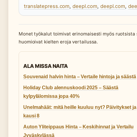
translatepress.com
,
deepl.com
,
deepl.com
,
dee
Monet työkalut toimivat erinomaisesti myös ruotsista
huomioivat kielten eroja vertailussa.
ALA MISSA NAITA
Souvenaid halvin hinta – Vertaile hintoja ja säästä
Holiday Club alennuskoodi 2025 – Säästä
kylpylälomissa jopa 40%
Unelmahäät: mitä heille kuuluu nyt? Päivitykset ja
kausi 8
Auton Yliteippaus Hinta – Keskihinnat ja Vertailu
Jyväskylässä