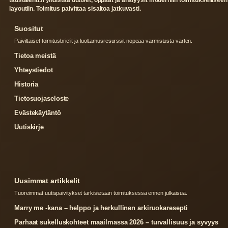
layoutiin. Toimitus paivittaa sisaltoa jatkuvasti.
Suositut
Paivittaiset toimitusbriefit ja luottamusresurssit nopeaa varmistusta varten.
Tietoa meistä
Yhteystiedot
Historia
Tietosuojaseloste
Evästekäytäntö
Uutiskirje
Uusimmat artikkelit
Tuoreimmat uutispaivitykset tarkistetaan toimituksessa ennen julkaisua.
Marry me -kana – helppo ja herkullinen arkiruokaresepti
Parhaat sukelluskohteet maailmassa 2026 – turvallisuus ja syvyys