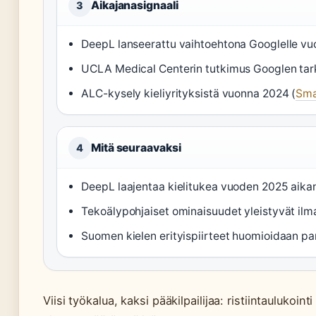
Aikajanasignaali
3
DeepL lanseerattu vaihtoehtona Googlelle vu
UCLA Medical Centerin tutkimus Googlen tar
ALC-kysely kieliyrityksistä vuonna 2024 (
Sma
Mitä seuraavaksi
4
DeepL laajentaa kielitukea vuoden 2025 aika
Tekoälypohjaiset ominaisuudet yleistyvät ilm
Suomen kielen erityispiirteet huomioidaan p
Viisi työkalua, kaksi pääkilpailijaa: ristiintaulukoi