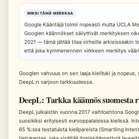
MIKSI TÄMÄ MERKKAA
Google Kääntäjä toimii nopeasti mutta UCLA M
Googlen käännökset säilyttivät merkityksen oik
2021 — tämä jättää tilaa virheille arkisissaakin
että joka kymmenennen virkkeen merkitys vääri
Googlen vahvuus on sen laaja kielituki ja nopeus, 
DeepL:n varjoon tarkkuudessa.
DeepL: Tarkka käännös suomesta ru
DeepL julkaistiin vuonna 2017 vaihtoehtona Google
suosikiksi erityisesti eurooppalaisissa kielissä. 
65 %:ssa testatuista kielipareista (Smartling Int
tietokantaa, joka sisältää ihmiskäännettyjä lauseit