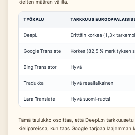
kielten määrän välillä.
TYÖKALU
TARKKUUS EUROOPPALAISISS
DeepL
Erittäin korkea (1,3× tarkemp
Google Translate
Korkea (82,5 % merkityksen 
Bing Translator
Hyvä
Tradukka
Hyvä reaaliaikainen
Lara Translate
Hyvä suomi-ruotsi
Tämä taulukko osoittaa, että DeepL:n tarkkuusetu t
kielipareissa, kun taas Google tarjoaa laajemman k