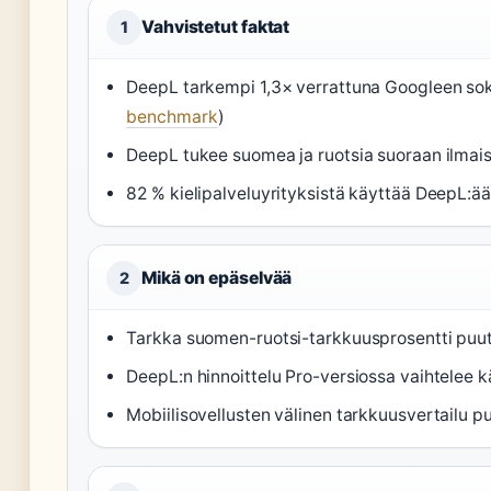
Vahvistetut faktat
1
DeepL tarkempi 1,3× verrattuna Googleen soke
benchmark
)
DeepL tukee suomea ja ruotsia suoraan ilmais
82 % kielipalveluyrityksistä käyttää DeepL:ä
Mikä on epäselvää
2
Tarkka suomen-ruotsi-tarkkuusprosentti puu
DeepL:n hinnoittelu Pro-versiossa vaihtelee
Mobiilisovellusten välinen tarkkuusvertailu pu