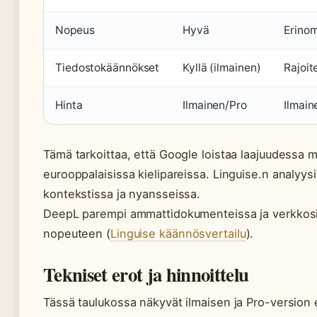
Nopeus
Hyvä
Erino
Tiedostokäännökset
Kyllä (ilmainen)
Rajoit
Hinta
Ilmainen/Pro
Ilmain
Tämä tarkoittaa, että Google loistaa laajuudessa
eurooppalaisissa kielipareissa. Linguise.n analyy
kontekstissa ja nyansseissa.
DeepL parempi ammattidokumenteissa ja verkkosiv
nopeuteen (
Linguise käännösvertailu
).
Tekniset erot ja hinnoittelu
Tässä taulukossa näkyvät ilmaisen ja Pro-version