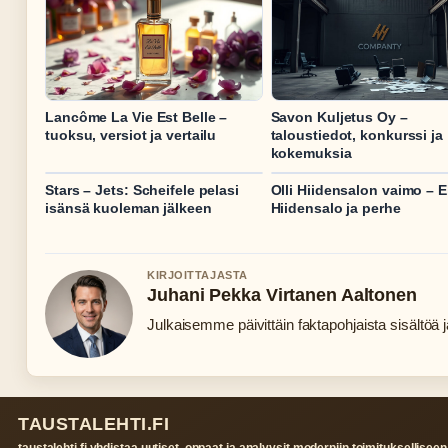
Lancôme La Vie Est Belle –
Savon Kuljetus Oy –
tuoksu, versiot ja vertailu
taloustiedot, konkurssi ja
kokemuksia
Stars – Jets: Scheifele pelasi
Olli Hiidensalon vaimo – E
isänsä kuoleman jälkeen
Hiidensalo ja perhe
KIRJOITTAJASTA
Juhani Pekka Virtanen Aaltonen
Julkaisemme päivittäin faktapohjaista sisältöä ja
TAUSTALEHTI.FI
taustalehti.fi yhdistaa uutiset, oppaat ja analyysit moderniin toimitukselliseen