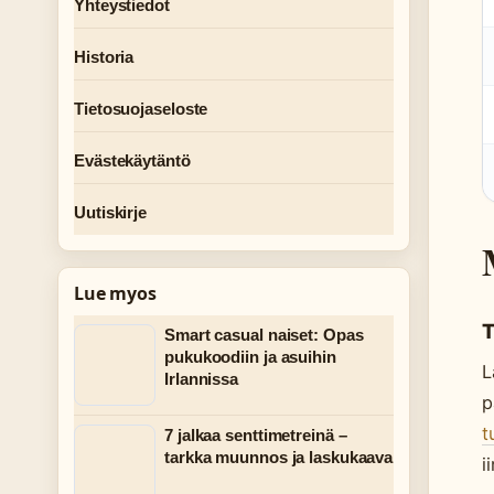
Yhteystiedot
Historia
Tietosuojaseloste
Evästekäytäntö
Uutiskirje
Lue myos
T
Smart casual naiset: Opas
pukukoodiin ja asuihin
L
Irlannissa
p
t
7 jalkaa senttimetreinä –
tarkka muunnos ja laskukaava
i