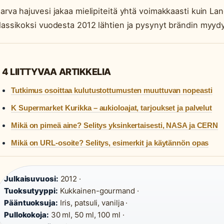
arva hajuvesi jakaa mielipiteitä yhtä voimakkaasti kuin L
lassikoksi vuodesta 2012 lähtien ja pysynyt brändin myyd
4 LIITTYVAA ARTIKKELIA
Tutkimus osoittaa kulutustottumusten muuttuvan nopeasti
K Supermarket Kurikka – aukioloajat, tarjoukset ja palvelut
Mikä on pimeä aine? Selitys yksinkertaisesti, NASA ja CERN
Mikä on URL-osoite? Selitys, esimerkit ja käytännön opas
Julkaisuvuosi:
2012 ·
Tuoksutyyppi:
Kukkainen-gourmand ·
Pääntuoksuja:
Iris, patsuli, vanilja ·
Pullokokoja:
30 ml, 50 ml, 100 ml ·