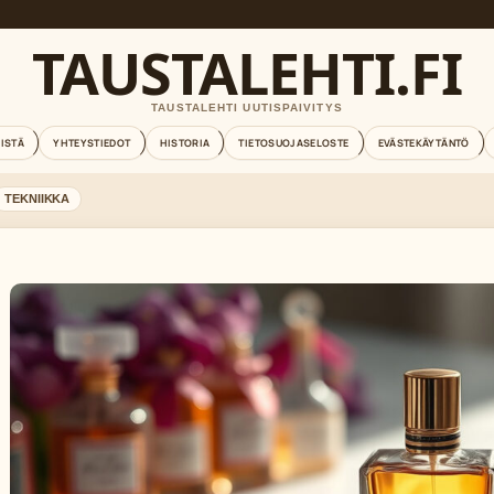
TAUSTALEHTI.FI
TAUSTALEHTI UUTISPAIVITYS
EISTÄ
YHTEYSTIEDOT
HISTORIA
TIETOSUOJASELOSTE
EVÄSTEKÄYTÄNTÖ
TEKNIIKKA