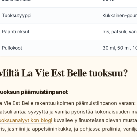
Tuoksutyyppi
Kukkainen-gou
Pääntuoksut
Iris, patsuli, van
Pullokoot
30 ml, 50 ml, 1
Miltä La Vie Est Belle tuoksuu?
uoksun päämuistiinpanot
a Vie Est Belle rakentuu kolmen päämuistiinpanon varaan: i
atsuli antaa syvyyttä ja vanilja pyöristää kokonaisuuden 
uoksuanalyytikon blogi
kuvailee ylänuoteissa olevan must
iris, jasmiini ja appelsiininkukka, ja pohjassa praliinia, vani