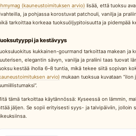
hmymag (kauneustoimituksen arvio)
lisää, että tuoksu av
ivahteilla, ja pohjassa korostuvat patchouli, vanilja ja pra
ikä tarkoittaa korkeaa tuoksuöljypitoisuutta ja pidempää k
uoksutyyppi ja kestävyys
uoksuluokitus kukkainen-gourmand tarkoittaa makean ja ku
uuterisen, elegantin sävyn, vanilja ja praliini taas tuovat
uoksu kestää iholla 6–8 tuntia, mikä tekee siitä sopivan k
kauneustoimituksen arvio)
mukaan tuoksua kuvataan “ilon j
uumiillistumaksi”.
itä tämä tarkoittaa käytännössä: Kyseessä on lämmin, mak
ättää jäljen. Se sopii erityisesti syys- ja talvipäiviin, jolloi
ikeuksiinsa.