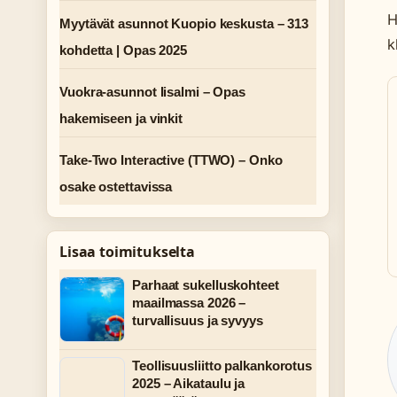
H
Myytävät asunnot Kuopio keskusta – 313
k
kohdetta | Opas 2025
Vuokra-asunnot Iisalmi – Opas
hakemiseen ja vinkit
Take-Two Interactive (TTWO) – Onko
osake ostettavissa
Lisaa toimitukselta
Parhaat sukelluskohteet
maailmassa 2026 –
turvallisuus ja syvyys
Teollisuusliitto palkankorotus
2025 – Aikataulu ja