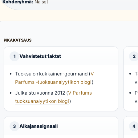
Kohderyhmä:
Naiset
PIKAKATSAUS
Vahvistetut faktat
1
2
Tuoksu on kukkainen-gourmand (
V
T
Parfums -tuoksuanalyytikon blogi
)
v
Julkaistu vuonna 2012 (
V Parfums -
P
tuoksuanalyytikon blogi
)
v
Aikajanasignaali
3
4