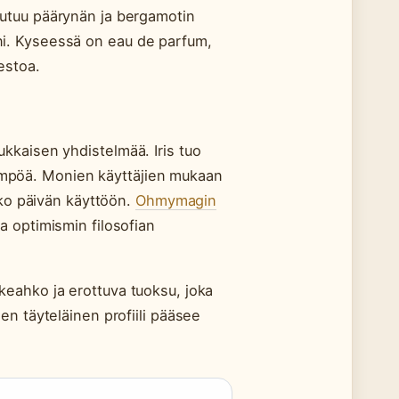
autuu päärynän ja bergamotin
liini. Kyseessä on eau de parfum,
estoa.
kkaisen yhdistelmää. Iris tuo
 lämpöä. Monien käyttäjien mukaan
oko päivän käyttöön.
Ohmymagin
a optimismin filosofian
eahko ja erottuva tuoksu, joka
n sen täyteläinen profiili pääsee