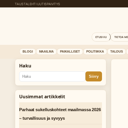
TAUSTALEHTI UUTISPAIVITYS
ETUSIVU
TIETOA M
BLOGI
MAAILMA
PAIKALLISET
POLITIIKKA
TALOUS
Haku
Siirry
Uusimmat artikkelit
Parhaat sukelluskohteet maailmassa 2026
– turvallisuus ja syvyys