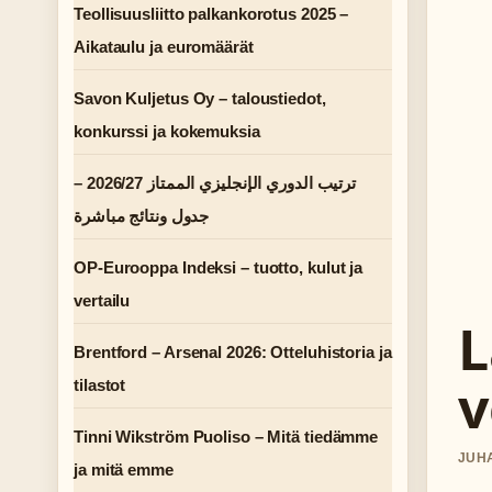
Teollisuusliitto palkankorotus 2025 –
Aikataulu ja euromäärät
Savon Kuljetus Oy – taloustiedot,
konkurssi ja kokemuksia
ترتيب الدوري الإنجليزي الممتاز 2026/27 –
جدول ونتائج مباشرة
OP-Eurooppa Indeksi – tuotto, kulut ja
vertailu
L
Brentford – Arsenal 2026: Otteluhistoria ja
v
tilastot
Tinni Wikström Puoliso – Mitä tiedämme
JUHA
ja mitä emme