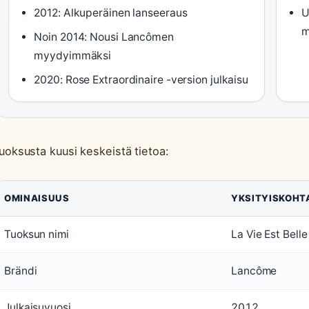
2012: Alkuperäinen lanseeraus
U
m
Noin 2014: Nousi Lancômen
myydyimmäksi
2020: Rose Extraordinaire -version julkaisu
uoksusta kuusi keskeistä tietoa:
OMINAISUUS
YKSITYISKOHT
Tuoksun nimi
La Vie Est Belle
Brändi
Lancôme
Julkaisuvuosi
2012