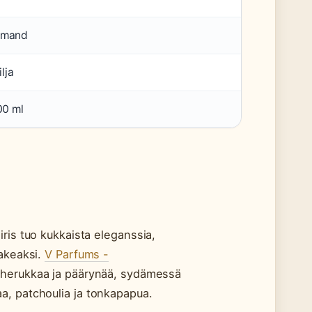
rmand
ilja
00 ml
ris tuo kukkaista eleganssia,
makeaksi.
V Parfums -
aherukkaa ja päärynää, sydämessä
ljaa, patchoulia ja tonkapapua.