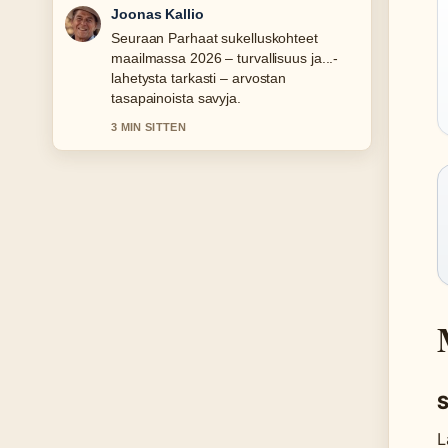
Aino Virtanen
Hyvaa taustoitusta aiheesta
Teollisuusliitto palkankorotus 2025 –
Aikataulu ja euromäärät. Pytkethan
taman livesaikeen ajan tasalla.
5 MIN SITTEN
S
L