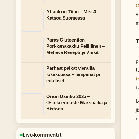
O
Attack on Titan – Missä
v
Katsoa Suomessa
m
Paras Gluteeniton
T
Porkkanakakku Pellillinen –
T
Mehevä Resepti ja Vinkit
p
Parhaat paikat vierailla
t
lokakuussa – lämpimät ja
(
edulliset
r
Orion Osinko 2025 –
M
Osinkoennuste Maksuaika ja
Historia
j
o
Live-kommentit