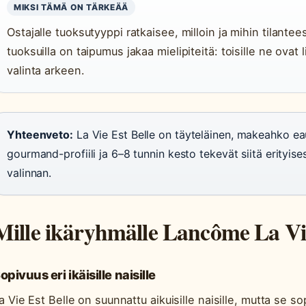
MIKSI TÄMÄ ON TÄRKEÄÄ
Ostajalle tuoksutyyppi ratkaisee, milloin ja mihin tilant
tuoksuilla on taipumus jakaa mielipiteitä: toisille ne ovat l
valinta arkeen.
Yhteenveto:
La Vie Est Belle on täyteläinen, makeahko ea
gourmand-profiili ja 6–8 tunnin kesto tekevät siitä erityise
valinnan.
Mille ikäryhmälle Lancôme La Vie
opivuus eri ikäisille naisille
a Vie Est Belle on suunnattu aikuisille naisille, mutta se sopi