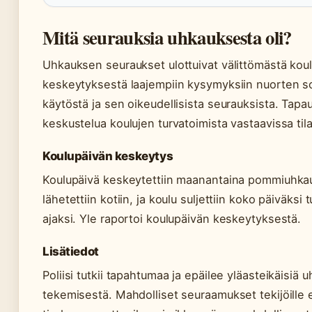
Mitä seurauksia uhkauksesta oli?
Uhkauksen seuraukset ulottuivat välittömästä kou
keskeytyksestä laajempiin kysymyksiin nuorten s
käytöstä ja sen oikeudellisista seurauksista. Tap
keskustelua koulujen turvatoimista vastaavissa til
Koulupäivän keskeytys
Koulupäivä keskeytettiin maanantaina pommiuhkau
lähetettiin kotiin, ja koulu suljettiin koko päiväksi
ajaksi. Yle raportoi koulupäivän keskeytyksestä.
Lisätiedot
Poliisi tutkii tapahtumaa ja epäilee yläasteikäisiä
tekemisestä. Mahdolliset seuraamukset tekijöille e