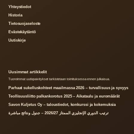
Yhteystiedot
Historia
Tietosuojaseloste
Evästekäytäntö
Uutiskirje
Uusimmat artikkelit
Tuoreimmat uutispaivitykset tarkistetaan toimituksessa ennen julkaisua.
Parhaat sukelluskohteet maailmassa 2026 – turvallisuus ja syvyys
Teollisuusliitto palkankorotus 2025 – Aikataulu ja euromäärät
Savon Kuljetus Oy – taloustiedot, konkurssi ja kokemuksia
ترتيب الدوري الإنجليزي الممتاز 2026/27 – جدول ونتائج مباشرة