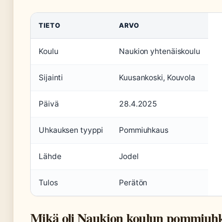
TIETO
ARVO
Koulu
Naukion yhtenäiskoulu
Sijainti
Kuusankoski, Kouvola
Päivä
28.4.2025
Uhkauksen tyyppi
Pommiuhkaus
Lähde
Jodel
Tulos
Perätön
Mikä oli Naukion koulun pommiuh