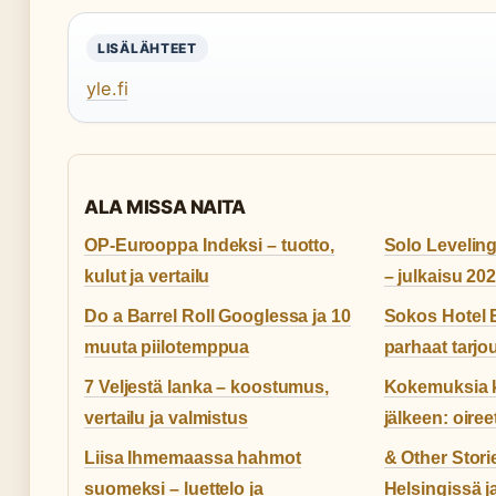
LISÄLÄHTEET
yle.fi
ALA MISSA NAITA
OP-Eurooppa Indeksi – tuotto,
Solo Leveling
kulut ja vertailu
– julkaisu 20
Do a Barrel Roll Googlessa ja 10
Sokos Hotel B
muuta piilotemppua
parhaat tarjou
7 Veljestä lanka – koostumus,
Kokemuksia k
vertailu ja valmistus
jälkeen: oiree
Liisa Ihmemaassa hahmot
& Other Stor
suomeksi – luettelo ja
Helsingissä j