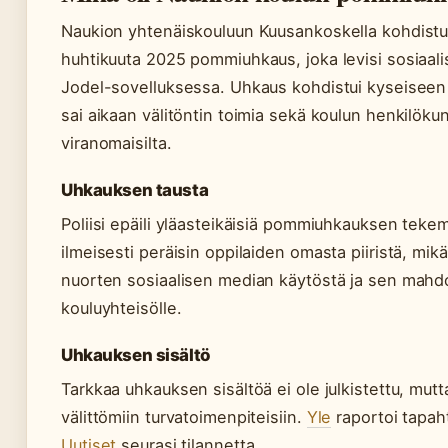
Naukion yhtenäiskouluun Kuusankoskella kohdistu
huhtikuuta 2025 pommiuhkaus, joka levisi sosiaal
Jodel-sovelluksessa. Uhkaus kohdistui kyseiseen 
sai aikaan välitöntin toimia sekä koulun henkilökun
viranomaisilta.
Uhkauksen tausta
Poliisi epäili yläasteikäisiä pommiuhkauksen tekem
ilmeisesti peräisin oppilaiden omasta piiristä, mi
nuorten sosiaalisen median käytöstä ja sen mahdol
kouluyhteisölle.
Uhkauksen sisältö
Tarkkaa uhkauksen sisältöä ei ole julkistettu, mutt
välittömiin turvatoimenpiteisiin.
Yle
raportoi tapah
Uutiset
seurasi tilannetta.