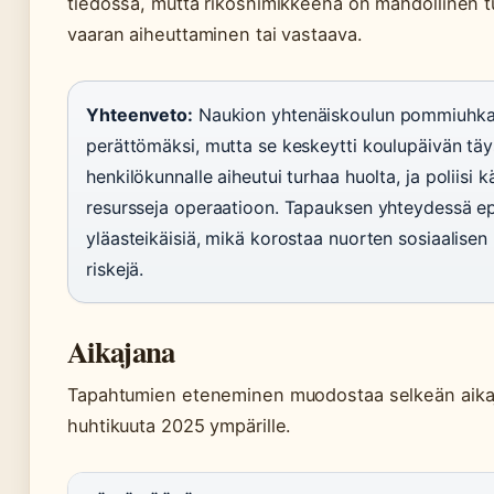
tiedossa, mutta rikosnimikkeenä on mahdollinen t
vaaran aiheuttaminen tai vastaava.
Yhteenveto:
Naukion yhtenäiskoulun pommiuhkau
perättömäksi, mutta se keskeytti koulupäivän täysi
henkilökunnalle aiheutui turhaa huolta, ja poliisi k
resursseja operaatioon. Tapauksen yhteydessä ep
yläasteikäisiä, mikä korostaa nuorten sosiaalise
riskejä.
Aikajana
Tapahtumien eteneminen muodostaa selkeän aika
huhtikuuta 2025 ympärille.