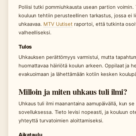
Poliisi tutki pommiuhkausta usean partion voimin.
kouluun tehtiin perusteellinen tarkastus, jossa ei 
uhkaavaa.
MTV Uutiset
raportoi, että tutkinta oso
valheelliseksi.
Tulos
Uhkauksen perättömyys varmistui, mutta tapahtum
huomattavaa häiriötä koulun arkeen. Oppilaat ja he
evakuoimaan ja lähettämään kotiin kesken koulup
Milloin ja miten uhkaus tuli ilmi?
Uhkaus tuli ilmi maanantaina aamupäivällä, kun se 
sovelluksessa. Tieto levisi nopeasti, ja kouluun ote
yhteyttä turvatoimien aloittamiseksi.
Aikataulu