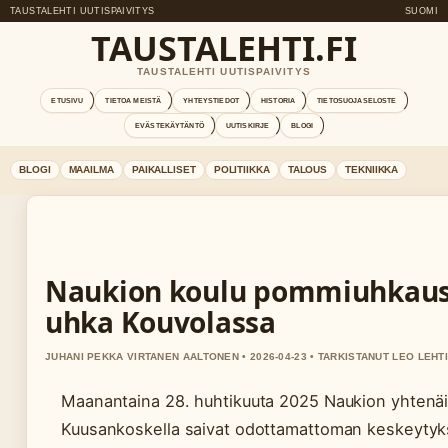
TAUSTALEHTI UUTISPAIVITYS
SUOMI
TAUSTALEHTI.FI
TAUSTALEHTI UUTISPAIVITYS
ETUSIVU
TIETOA MEISTÄ
YHTEYSTIEDOT
HISTORIA
TIETOSUOJASELOSTE
EVÄSTEKÄYTÄNTÖ
UUTISKIRJE
BLOGI
BLOGI
MAAILMA
PAIKALLISET
POLITIIKKA
TALOUS
TEKNIIKKA
Naukion koulu pommiuhkaus
uhka Kouvolassa
JUHANI PEKKA VIRTANEN AALTONEN • 2026-04-23 • TARKISTANUT LEO LEHT
Maanantaina 28. huhtikuuta 2025 Naukion yhtenäi
Kuusankoskella saivat odottamattoman keskeytyk