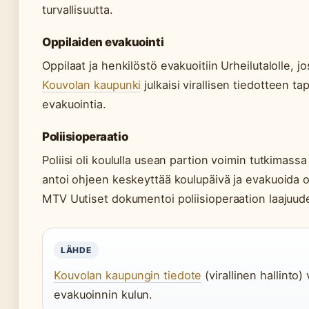
turvallisuutta.
Oppilaiden evakuointi
Oppilaat ja henkilöstö evakuoitiin Urheilutalolle, jo
Kouvolan kaupunki
julkaisi virallisen tiedotteen ta
evakuointia.
Poliisioperaatio
Poliisi oli koululla usean partion voimin tutkimassa
antoi ohjeen keskeyttää koulupäivä ja evakuoida opp
MTV Uutiset dokumentoi poliisioperaation laajuud
LÄHDE
Kouvolan kaupungin tiedote
(virallinen hallinto)
evakuoinnin kulun.