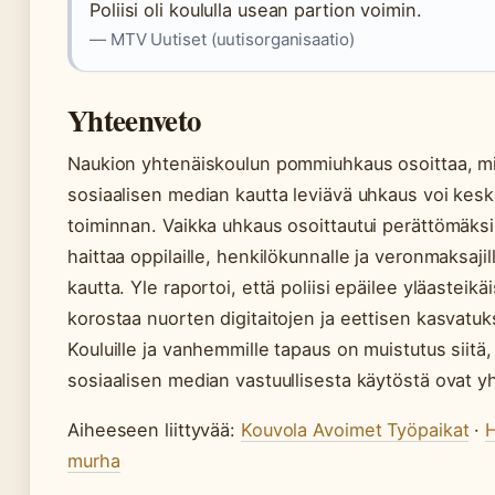
Poliisi oli koululla usean partion voimin.
— MTV Uutiset (uutisorganisaatio)
Yhteenveto
Naukion yhtenäiskoulun pommiuhkaus osoittaa, m
sosiaalisen median kautta leviävä uhkaus voi kes
toiminnan. Vaikka uhkaus osoittautui perättömäksi, 
haittaa oppilaille, henkilökunnalle ja veronmaksajil
kautta. Yle raportoi, että poliisi epäilee yläasteikäi
korostaa nuorten digitaitojen ja eettisen kasvatu
Kouluille ja vanhemmille tapaus on muistutus siitä,
sosiaalisen median vastuullisesta käytöstä ovat y
Aiheeseen liittyvää:
Kouvola Avoimet Työpaikat
·
H
murha