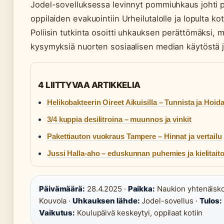
Jodel-sovelluksessa levinnyt pommiuhkaus johti p
oppilaiden evakuointiin Urheilutalolle ja lopulta ko
Poliisin tutkinta osoitti uhkauksen perättömäksi, 
kysymyksiä nuorten sosiaalisen median käytöstä j
4 LIITTYVAA ARTIKKELIA
Helikobakteerin Oireet Aikuisilla – Tunnista ja Hoid
3/4 kuppia desilitroina – muunnos ja vinkit
Pakettiauton vuokraus Tampere – Hinnat ja vertailu
Jussi Halla-aho – eduskunnan puhemies ja kielitait
Päivämäärä:
28.4.2025 ·
Paikka:
Naukion yhtenäisko
Kouvola ·
Uhkauksen lähde:
Jodel-sovellus ·
Tulos:
Vaikutus:
Koulupäivä keskeytyi, oppilaat kotiin