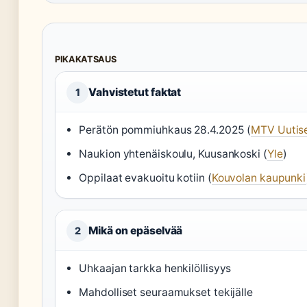
PIKAKATSAUS
Vahvistetut faktat
1
Perätön pommiuhkaus 28.4.2025 (
MTV Uutis
Naukion yhtenäiskoulu, Kuusankoski (
Yle
)
Oppilaat evakuoitu kotiin (
Kouvolan kaupunki
Mikä on epäselvää
2
Uhkaajan tarkka henkilöllisyys
Mahdolliset seuraamukset tekijälle