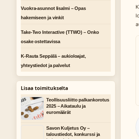
K
Vuokra-asunnot Iisalmi – Opas
l
hakemiseen ja vinkit
a
Take-Two Interactive (TTWO) – Onko
osake ostettavissa
K-Rauta Seppälä – aukioloajat,
yhteystiedot ja palvelut
Lisaa toimitukselta
Teollisuusliitto palkankorotus
2025 – Aikataulu ja
euromäärät
Savon Kuljetus Oy –
taloustiedot, konkurssi ja