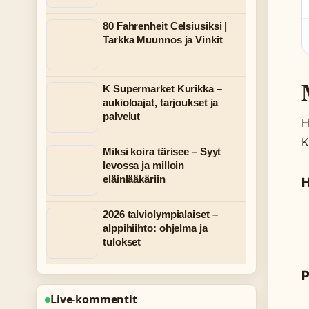
80 Fahrenheit Celsiusiksi |
Tarkka Muunnos ja Vinkit
K Supermarket Kurikka –
aukioloajat, tarjoukset ja
palvelut
H
K
Miksi koira tärisee – Syyt
levossa ja milloin
eläinlääkäriin
H
2026 talviolympialaiset –
alppihiihto: ohjelma ja
tulokset
P
Live-kommentit