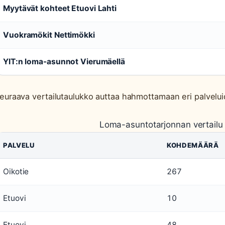
Myytävät kohteet Etuovi Lahti
Vuokramökit Nettimökki
YIT:n loma-asunnot Vierumäellä
euraava vertailutaulukko auttaa hahmottamaan eri palvelui
Loma-asuntotarjonnan vertail
PALVELU
KOHDEMÄÄRÄ
Oikotie
267
Etuovi
10
Etuovi
48