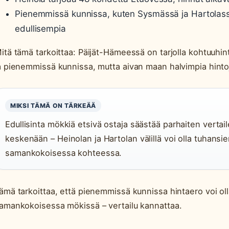
Pienemmissä kunnissa, kuten Sysmässä ja Hartolassa
edullisempia
itä tämä tarkoittaa: Päijät-Hämeessä on tarjolla kohtuuhi
a pienemmissä kunnissa, mutta aivan maan halvimpia hintoj
MIKSI TÄMÄ ON TÄRKEÄÄ
Edullisinta mökkiä etsivä ostaja säästää parhaiten verta
keskenään – Heinolan ja Hartolan välillä voi olla tuhansi
samankokoisessa kohteessa.
ämä tarkoittaa, että pienemmissä kunnissa hintaero voi oll
amankokoisessa mökissä – vertailu kannattaa.