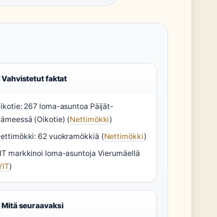
Vahvistetut faktat
ikotie: 267 loma-asuntoa Päijät-
ämeessä (Oikotie) (
Nettimökki
)
ettimökki: 62 vuokramökkiä (
Nettimökki
)
IT markkinoi loma-asuntoja Vierumäellä
YIT
)
Mitä seuraavaksi