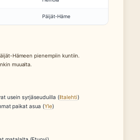
Päijät-Häme
äijät-Hämeen pienempiin kuntiin.
nkin muualta.
t usein syrjäseuduilla (
Iltalehti
)
mmat paikat asua (
Yle
)
t matalalta (Etuovi)