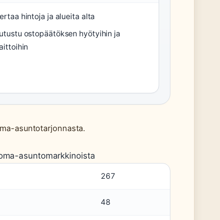
ertaa hintoja ja alueita alta
utustu ostopäätöksen hyötyihin ja
aittoihin
oma-asuntotarjonnasta.
 loma-asuntomarkkinoista
267
48