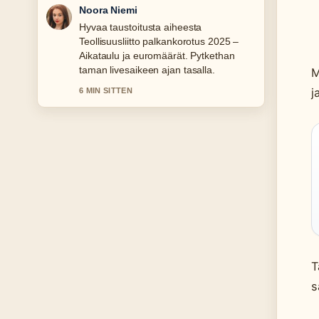
Noora Niemi
Hyvaa taustoitusta aiheesta
Teollisuusliitto palkankorotus 2025 –
Aikataulu ja euromäärät. Pytkethan
taman livesaikeen ajan tasalla.
M
j
6 MIN SITTEN
T
s