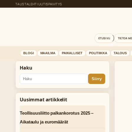
TAUSTALEHTI UUTISPAIVITYS
ETUSIVU
TIETOA M
BLOGI
MAAILMA
PAIKALLISET
POLITIIKKA
TALOUS
Haku
Siirry
Uusimmat artikkelit
Teollisuusliitto palkankorotus 2025 –
Aikataulu ja euromäärät