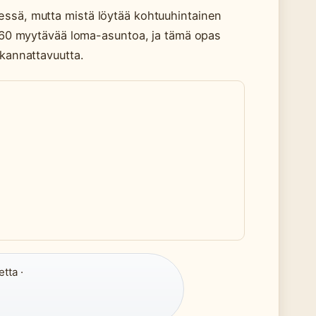
essä, mutta mistä löytää kohtuuhintainen
i 260 myytävää loma-asuntoa, ja tämä opas
 kannattavuutta.
tta ·