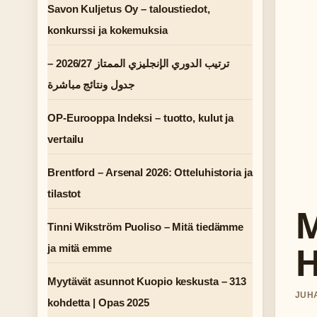
Savon Kuljetus Oy – taloustiedot,
konkurssi ja kokemuksia
ترتيب الدوري الإنجليزي الممتاز 2026/27 –
جدول ونتائج مباشرة
OP-Eurooppa Indeksi – tuotto, kulut ja
vertailu
Brentford – Arsenal 2026: Otteluhistoria ja
tilastot
M
Tinni Wikström Puoliso – Mitä tiedämme
H
ja mitä emme
Myytävät asunnot Kuopio keskusta – 313
JUHA
kohdetta | Opas 2025