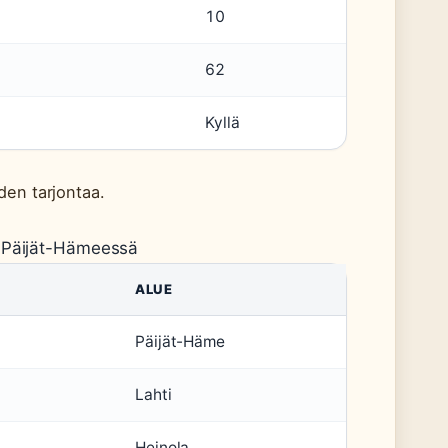
10
62
Kyllä
den tarjontaa.
u Päijät-Hämeessä
ALUE
Päijät-Häme
Lahti
Heinola