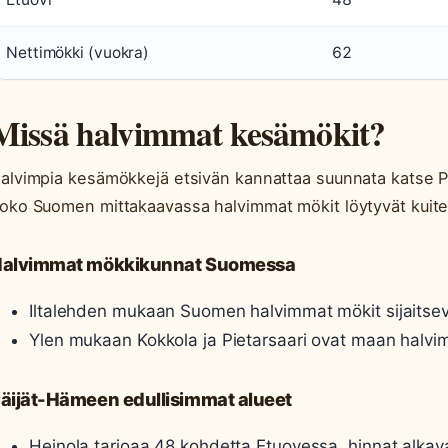
Nettimökki (vuokra)
62
Missä halvimmat kesämökit?
alvimpia kesämökkejä etsivän kannattaa suunnata katse P
oko Suomen mittakaavassa halvimmat mökit löytyvät kuite
alvimmat mökkikunnat Suomessa
Iltalehden mukaan Suomen halvimmat mökit sijaitseva
Ylen mukaan Kokkola ja Pietarsaari ovat maan halvi
äijät-Hämeen edullisimmat alueet
Heinola tarjoaa 48 kohdetta Etuovessa, hinnat alkava