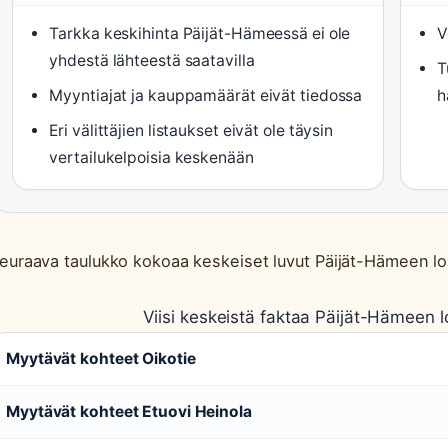
Tarkka keskihinta Päijät-Hämeessä ei ole
V
yhdestä lähteestä saatavilla
T
Myyntiajat ja kauppamäärät eivät tiedossa
h
Eri välittäjien listaukset eivät ole täysin
vertailukelpoisia keskenään
euraava taulukko kokoaa keskeiset luvut Päijät-Hämeen l
Viisi keskeistä faktaa Päijät-Hämeen
Myytävät kohteet Oikotie
Myytävät kohteet Etuovi Heinola