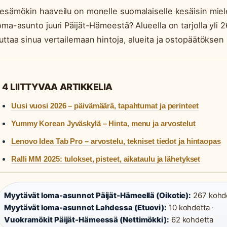
esämökin haaveilu on monelle suomalaiselle kesäisin miel
oma-asunto juuri Päijät-Hämeestä? Alueella on tarjolla yl
uttaa sinua vertailemaan hintoja, alueita ja ostopäätöksen
4 LIITTYVAA ARTIKKELIA
Uusi vuosi 2026 – päivämäärä, tapahtumat ja perinteet
Yummy Korean Jyväskylä – Hinta, menu ja arvostelut
Lenovo Idea Tab Pro – arvostelu, tekniset tiedot ja hintaopas
Ralli MM 2025: tulokset, pisteet, aikataulu ja lähetykset
Myytävät loma-asunnot Päijät-Hämeellä (Oikotie):
267 kohde
Myytävät loma-asunnot Lahdessa (Etuovi):
10 kohdetta ·
Vuokramökit Päijät-Hämeessä (Nettimökki):
62 kohdetta