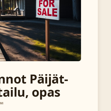
not Päijät-
ailu, opas
MI