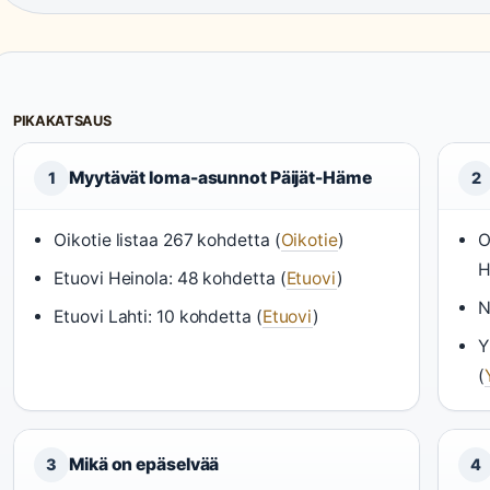
PIKAKATSAUS
Myytävät loma-asunnot Päijät-Häme
1
2
Oikotie listaa 267 kohdetta (
Oikotie
)
O
H
Etuovi Heinola: 48 kohdetta (
Etuovi
)
N
Etuovi Lahti: 10 kohdetta (
Etuovi
)
Y
(
Mikä on epäselvää
3
4