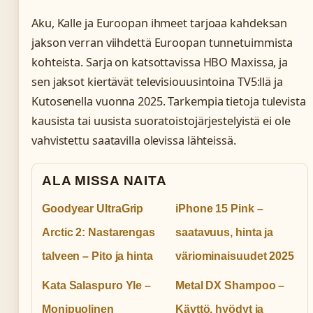
Aku, Kalle ja Euroopan ihmeet tarjoaa kahdeksan
jakson verran viihdettä Euroopan tunnetuimmista
kohteista. Sarja on katsottavissa HBO Maxissa, ja
sen jaksot kiertävät televisiouusintoina TV5:llä ja
Kutosenella vuonna 2025. Tarkempia tietoja tulevista
kausista tai uusista suoratoistojärjestelyistä ei ole
vahvistettu saatavilla olevissa lähteissä.
ALA MISSA NAITA
Goodyear UltraGrip
iPhone 15 Pink –
Arctic 2: Nastarengas
saatavuus, hinta ja
talveen – Pito ja hinta
väriominaisuudet 2025
Kata Salaspuro Yle –
Metal DX Shampoo –
Monipuolinen
Käyttö, hyödyt ja