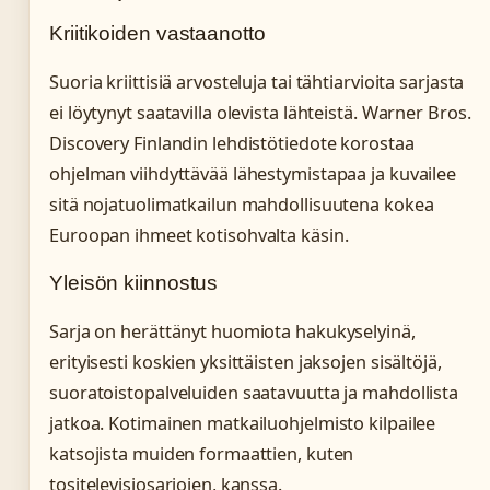
Kriitikoiden vastaanotto
Suoria kriittisiä arvosteluja tai tähtiarvioita sarjasta
ei löytynyt saatavilla olevista lähteistä. Warner Bros.
Discovery Finlandin lehdistötiedote korostaa
ohjelman viihdyttävää lähestymistapaa ja kuvailee
sitä nojatuolimatkailun mahdollisuutena kokea
Euroopan ihmeet kotisohvalta käsin.
Yleisön kiinnostus
Sarja on herättänyt huomiota hakukyselyinä,
erityisesti koskien yksittäisten jaksojen sisältöjä,
suoratoistopalveluiden saatavuutta ja mahdollista
jatkoa. Kotimainen matkailuohjelmisto kilpailee
katsojista muiden formaattien, kuten
tositelevisiosarjojen, kanssa.