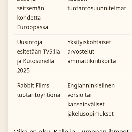
seitsemän
tuotantosuunnitelmat
kohdetta
Euroopassa
Uusintoja
Yksityiskohtaiset
esitetään TV5:llä
arvostelut
ja Kutosenella
ammattikriitikoilta
2025
Rabbit Films
Englanninkielinen
tuotantoyhtiönä
versio tai
kansainväliset
jakelusopimukset
Mikä on Aku, Kalle ja Euroopan ihmeet