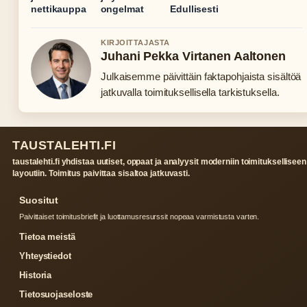
nettikauppa
ongelmat
Edullisesti
KIRJOITTAJASTA
Juhani Pekka Virtanen Aaltonen
Julkaisemme päivittäin faktapohjaista sisältöä
jatkuvalla toimituksellisella tarkistuksella.
TAUSTALEHTI.FI
taustalehti.fi yhdistaa uutiset, oppaat ja analyysit moderniin toimitukselliseen
layoutiin. Toimitus paivittaa sisaltoa jatkuvasti.
Suositut
Paivittaiset toimitusbriefit ja luottamusresurssit nopeaa varmistusta varten.
Tietoa meistä
Yhteystiedot
Historia
Tietosuojaseloste