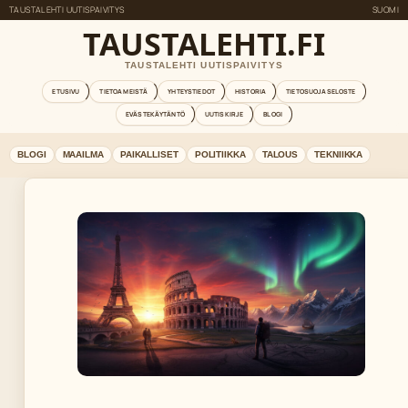
TAUSTALEHTI UUTISPAIVITYS
SUOMI
TAUSTALEHTI.FI
TAUSTALEHTI UUTISPAIVITYS
ETUSIVU
TIETOA MEISTÄ
YHTEYSTIEDOT
HISTORIA
TIETOSUOJASELOSTE
EVÄSTEKÄYTÄNTÖ
UUTISKIRJE
BLOGI
BLOGI
MAAILMA
PAIKALLISET
POLITIIKKA
TALOUS
TEKNIIKKA