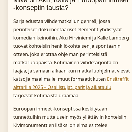
-konseptin tausta?
Sarja edustaa viihdematkailun genreä, jossa
perinteiset dokumentaariset elementit yhdistyvät
komedian keinoihin. Aku Hirviniemi ja Kalle Lamberg
tuovat kohteisiin henkilökohtaisen ja spontaanin
otteen, joka erottaa ohjelman perinteisistä
matkailuoppaista. Kotimainen viihdetarjonta on
laajaa, ja samaan aikaan kun matkailuohjelmat vievät
katsojia maailmalle, muut formaatit kuten
Ensitreffit
alttarilla 2025 – Osallistujat, parit ja aikataulu
tarjoavat kotimaista draamaa.
Euroopan ihmeet -konseptissa keskitytään
tunnettuihin mutta usein myös yllättäviin kohteisiin.
Kivimonumenttien lisäksi ohjelma esittelee