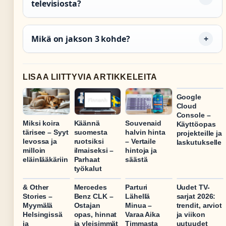
televisiosta?
Mikä on jakson 3 kohde?
LISAA LIITTYVIA ARTIKKELEITA
Google
Cloud
Console –
Miksi koira
Käännä
Souvenaid
Käyttöopas
tärisee – Syyt
suomesta
halvin hinta
projekteille ja
levossa ja
ruotsiksi
– Vertaile
laskutukselle
milloin
ilmaiseksi –
hintoja ja
eläinlääkäriin
Parhaat
säästä
työkalut
& Other
Mercedes
Parturi
Uudet TV-
Stories –
Benz CLK –
Lähellä
sarjat 2026:
Myymälä
Ostajan
Minua –
trendit, arviot
Helsingissä
opas, hinnat
Varaa Aika
ja viikon
ja
ja yleisimmät
Timmasta
uutuudet