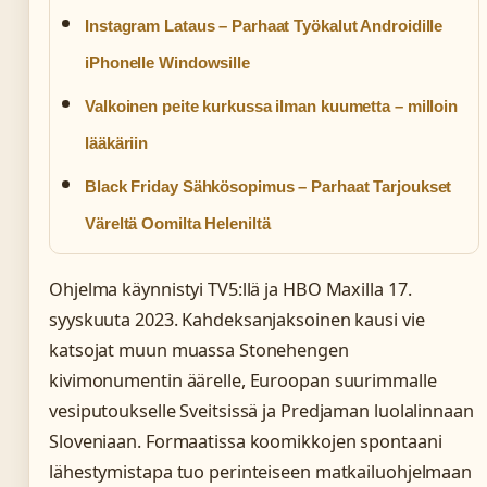
Instagram Lataus – Parhaat Työkalut Androidille
iPhonelle Windowsille
Valkoinen peite kurkussa ilman kuumetta – milloin
lääkäriin
Black Friday Sähkösopimus – Parhaat Tarjoukset
Väreltä Oomilta Heleniltä
Ohjelma käynnistyi TV5:llä ja HBO Maxilla 17.
syyskuuta 2023. Kahdeksanjaksoinen kausi vie
katsojat muun muassa Stonehengen
kivimonumentin äärelle, Euroopan suurimmalle
vesiputoukselle Sveitsissä ja Predjaman luolalinnaan
Sloveniaan. Formaatissa koomikkojen spontaani
lähestymistapa tuo perinteiseen matkailuohjelmaan