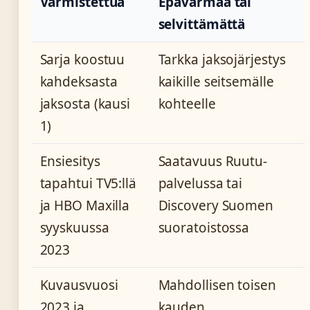
Varmistettua
Epävarmaa tai
selvittämättä
Sarja koostuu
Tarkka jaksojärjestys
kahdeksasta
kaikille seitsemälle
jaksosta (kausi
kohteelle
1)
Ensiesitys
Saatavuus Ruutu-
tapahtui TV5:llä
palvelussa tai
ja HBO Maxilla
Discovery Suomen
syyskuussa
suoratoistossa
2023
Kuvausvuosi
Mahdollisen toisen
2023 ja
kauden