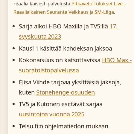
reaaliaikaisesti palvelusta
Pitkäveto Tulokset Live –
Reaaliaikainen Seuranta Veikkaus ja SM-Liiga
.
Sarja alkoi HBO Maxilla ja TV5:llä
17.
syyskuuta 2023
Kausi 1 käsittää kahdeksan jaksoa
Kokonaisuus on katsottavissa
HBO Max -
suoratoistopalvelussa
Elisa Viihde tarjoaa yksittäisiä jaksoja,
kuten
Stonehenge-osuuden
TV5 ja Kutonen esittävät sarjaa
uusintoina vuonna 2025
Telsu.fi:n ohjelmatiedon mukaan